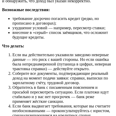
и обнаружить, что доход был указан некорректно.
Возможные последствия:
требование досрочно погасить кредит (редко, но
прописано в договорах);
ухудшение условий — например, пересмотр ставки;
внесение в «серый» список заёмщиков, что осложнит
будущие кредиты.
Что делать:
Если вы действительно указавили заведомо неверные
данные — это риск с вашей стороны. Но если ошибка
была непреднамеренной (путаница в цифрах, неверная
трактовка справки) — действуйте открыто.
Соберите все документы, подтверждающие реальный
доход на момент подачи заявки: справки, выписки по
зарплатному счёту, трудовой договор.
Обратитесь в банк с письменным пояснением и
просьбой пересмотреть ситуацию. Если платежи идут
стабильно и у вас нет просрочек — банк реже
применяет жёсткие санкции.
Если банк выдвигает требования, которые вы считаете
необоснованными — проконсультируйтесь с юристом,
специализирующимся на кредитных спорах.