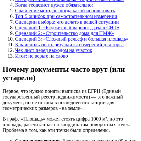
Когда геодезист нужен обязательно:
Сравнение методов: когда какой использовать
Топ-5 ошибок при самостоятельном измерении
Сценарии выбора: что делать в вашей ситуации
Сценарий 1: «Бюджетный вариант, дача в СНТ»
Сценарий 2: «Строительство дома для ПМЖ»
Сценарий 3: «Сложный рельеф и большая площадь»
Как использовать результаты измерений для торга
Чек-лист перед выходом на участок
Итог: не верьте на слово
Почему документы часто врут (или
устарели)
Первое, что нужно понять: выписка из ЕГРН (Единый
государственный реестр недвижимости) — это важный
документ, но не истина в последней инстанции для
геометрических размеров «на земле».
В графе «Площадь» может стоять цифра 1000 м², но это
площадь, рассчитанная по координатам поворотных точек.
Проблема в том, как эти точки были определены.
Старые межевания.
Если участок межевали в 90-е или