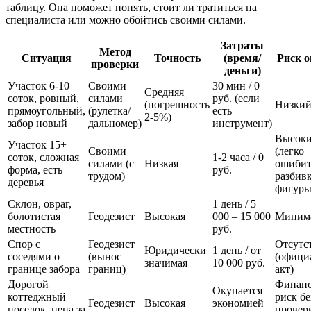
таблицу. Она поможет понять, стоит ли тратиться на
специалиста или можно обойтись своими силами.
Затраты
Метод
Ситуация
Точность
(время/
Риск 
проверки
деньги)
Участок 6-10
Своими
30 мин / 0
Средняя
соток, ровный,
силами
руб. (если
(погрешность
Низки
прямоугольный,
(рулетка/
есть
2-5%)
забор новый
дальномер)
инструмент)
Высок
Участок 15+
Своими
(легко
соток, сложная
1-2 часа / 0
силами (с
Низкая
ошибит
форма, есть
руб.
трудом)
разбивк
деревья
фигуры
Склон, овраг,
1 день / 5
болотистая
Геодезист
Высокая
000 – 15 000
Миним
местность
руб.
Спор с
Геодезист
Отсутс
Юридически
1 день / от
соседями о
(вынос
(офици
значимая
10 000 руб.
границе забора
границ)
акт)
Дорогой
Финан
Окупается
коттеджный
риск бе
Геодезист
Высокая
экономией
поселок, цена за
провер