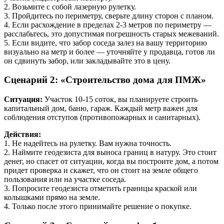
2. Возьмите с собой лазерную рулетку.
3. Пройдитесь по периметру, сверьте длину сторон с планом.
4. Если расхождение в пределах 2-3 метров по периметру —
расслабьтесь, это допустимая погрешность старых межеваний.
5. Если видите, что забор соседа залез на вашу территорию
визуально на метр и более — уточняйте у продавца, готов ли
он сдвинуть забор, или закладывайте это в цену.
Сценарий 2: «Строительство дома для ПМЖ»
Ситуация:
Участок 10-15 соток, вы планируете строить
капитальный дом, баню, гараж. Каждый метр важен для
соблюдения отступов (противопожарных и санитарных).
Действия:
1. Не надейтесь на рулетку. Вам нужна точность.
2. Наймите геодезиста для выноса границ в натуру. Это стоит
денег, но спасет от ситуации, когда вы построите дом, а потом
придет проверка и скажет, что он стоит на земле общего
пользования или на участке соседа.
3. Попросите геодезиста отметить границы краской или
колышками прямо на земле.
4. Только после этого принимайте решение о покупке.