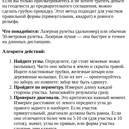
Если вы только присматриваетесь и не хотите тратить деньги
на геодезиста до предварительного соглашения, можно
сделать грубую прикидку. Этот метод подходит для участков
правильной формы (прямоугольник, квадрат) и ровного
рельефа.
Что понадобится:
Лазерная рулетка (дальномер) или обычная
50-метровая рулетка. Лазерная лучше — она быстрее и точнее
на длинных дистанциях.
Алгоритм действий:
Найдите углы.
Определите, где стоят межевые знаки
(колышки). Часто они забиты в землю и скрыты травой.
Ищите пластиковые трубки, железные штыри или
деревянные колышки. Если их нет — ориентируйтесь
по забору, но помните: забор мог быть сдвинут.
Пройдите по периметру.
Измерьте длину каждой
стороны участка. Записывайте результаты сразу.
Проверьте диагонали.
Это критически важный момент.
Измерьте расстояние от левого переднего угла до
правого заднего и наоборот. Если участок
прямоугольный, диагонали должны быть равны. Если
они отличаются более чем на 5-10 см (для участка в 10
соток), значит, углы не прямые, или форма участка
сложнее, чем кажется.