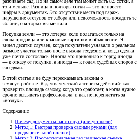
разбиваете сад. Но на самом деле там может быть 8,5 сотки, а
то и меньше. Разница в полторы сотки — это не просто
цифры в документах. Это отсутствие места под гараж,
нарушение отступов от забора или невозможность посадить те
яблони, о которых вы мечтали.
Покупка земли — это лотерея, если полагаться только на
слова продавца или красивые картинки в объявлении. Я
видел десятки случаев, когда покупатели узнавали о реальном
размере участка только после выхода геодезиста, когда сделка
уже почти состоялась. Иногда это приводило к торгу, иногда
— к отказу от покупки, а иногда — к годам судебных споров с
соседями.
В этой статье я не буду пересказывать законы о
землеустройстве. Я дам вам четкий алгоритм действий: как
проверить площадь самому, когда это сработает, а когда нужно
срочно вызывать профессионала, и как не переплатить за
«воздух».
Содержание
Почему документы часто врут (или устарели)
Метод 1: Быстрая проверка своими руками (для
предварительной оценки)
Метод 2: Профессиональная геодезическая съемка