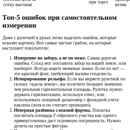
при торге
сотку высокая
велик
Топ-5 ошибок при самостоятельном
измерении
Даже с рулеткой в руках легко наделать ошибок, которые
исказят картину. Вот самые частые грабли, на которые
наступают покупатели:
Измерение по забору, а не по меже.
Самая дорогая
ошибка. Сосед мог поставить забор на вашей земле, или
наоборот. Всегда ищите межевые знаки. Если их нет —
это красный флаг, требующий вызова геодезиста.
Игнорирование рельефа.
Если вы меряете рулеткой по
склону «вдоль земли», вы получите большее значение,
чем реальная горизонтальная площадь. Рулетку нужно
держать горизонтально, используя отвес, или
использовать лазерный дальномер с функцией учета
наклона (хотя и он считает проекцию).
Неверная разбивка сложной формы.
Попытка
посчитать площадь Г-образного участка как одного
прямоугольника даст огромную погрешность. Нужно
делить на простые фигуры.