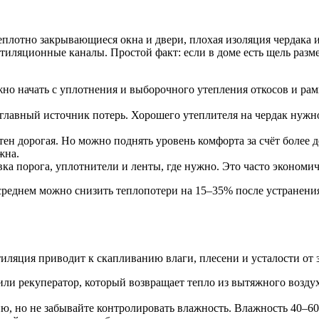
лотно закрывающиеся окна и двери, плохая изоляция чердака и 
тиляционные каналы. Простой факт: если в доме есть щель разме
жно начать с уплотнения и выборочного утепления откосов и рам
главный источник потерь. Хорошего утеплителя на чердак нужно
тен дорогая. Но можно поднять уровень комфорта за счёт боле
жна.
ка порога, уплотнители и ленты, где нужно. Это часто экономи
 среднем можно снизить теплопотери на 15–35% после устранен
ляция приводит к скапливанию влаги, плесени и усталости от з
и рекуператор, который возвращает тепло из вытяжного воздух
ю, но не забывайте контролировать влажность. Влажность 40–6