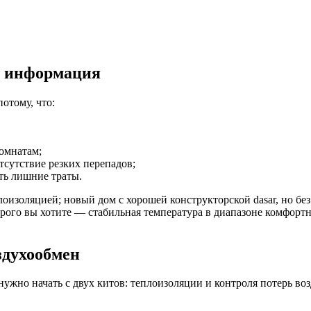
та информация
отому, что:
омнатам;
тсутствие резких перепадов;
ть лишние траты.
лоизоляцией; новый дом с хорошей конструкторской dasar, но бе
которого вы хотите — стабильная температура в диапазоне комфо
здухообмен
нужно начать с двух китов: теплоизоляции и контроля потерь воз