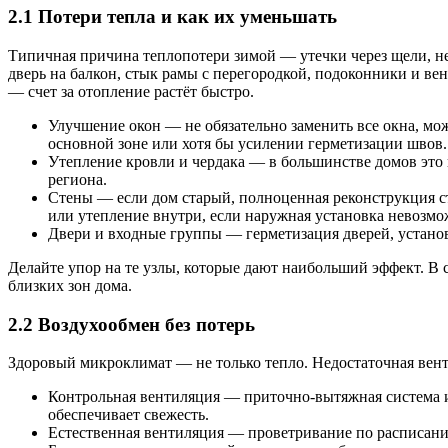
2.1 Потери тепла и как их уменьшать
Типичная причина теплопотери зимой — утечки через щели, неп
дверь на балкон, стык рамы с перегородкой, подоконники и вен
— счет за отопление растёт быстро.
Улучшение окон — не обязательно заменить все окна, мо
основной зоне или хотя бы усилении герметизации швов.
Утепление кровли и чердака — в большинстве домов это 
региона.
Стены — если дом старый, полноценная реконструкция с
или утепление внутри, если наружная установка невозмо
Двери и входные группы — герметизация дверей, установ
Делайте упор на те узлы, которые дают наибольший эффект. В
близких зон дома.
2.2 Воздухообмен без потерь
Здоровый микроклимат — не только тепло. Недостаточная венти
Контрольная вентиляция — приточно-вытяжная система ил
обеспечивает свежесть.
Естественная вентиляция — проветривание по расписани