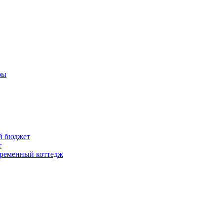
ры
ый бюджет
т
временный коттедж