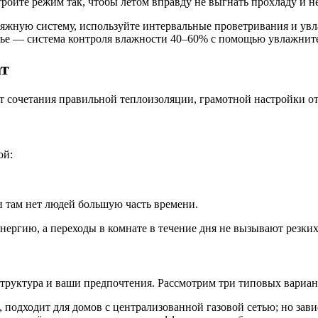
ойте режим так, чтобы летом вправду не выгнать прохладу и не
жную систему, используйте интервальные проветривания и увла
зонье — система контроля влажности 40–60% с помощью увлажнит
ат
ет сочетания правильной теплоизоляции, грамотной настройки о
ой:
 там нет людей большую часть времени.
нергию, а переходы в комнате в течение дня не вызывают резки
структура и ваши предпочтения. Рассмотрим три типовых вариан
 подходит для домов с централизованной газовой сетью; но зави