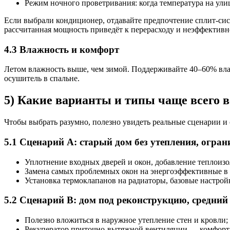
Режим ночного проветривания: когда температура на ули
Если выбрали кондиционер, отдавайте предпочтение сплит-сис
рассчитанная мощность приведёт к перерасходу и неэффективн
4.3 Влажность и комфорт
Летом влажность выше, чем зимой. Поддерживайте 40–60% влаж
осушитель в спальне.
5) Какие варианты и типы чаще всего 
Чтобы выбрать разумно, полезно увидеть реальные сценарии и
5.1 Сценарий A: старый дом без утепления, огра
Уплотнение входных дверей и окон, добавление теплоизо
Замена самых проблемных окон на энергоэффективные в к
Установка термоклапанов на радиаторы, базовые настрой
5.2 Сценарий B: дом под реконструкцию, средний
Полезно вложиться в наружное утепление стен и кровли
Рекуператор приточно-вытяжной вентиляции — комфорт и