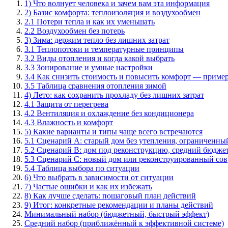
1) Что волнует человека и зачем вам эта информация
2) Базис комфорта: теплоизоляция и воздухообмен
2.1 Потери тепла и как их уменьшать
2.2 Воздухообмен без потерь
3) Зима: держим тепло без лишних затрат
3.1 Теплопотоки и температурные принципы
3.2 Виды отопления и когда какой выбрать
3.3 Зонирование и умные настройки
3.4 Как снизить стоимость и повысить комфорт — приме
3.5 Таблица сравнения отопления зимой
4) Лето: как сохранить прохладу без лишних затрат
4.1 Защита от перегрева
4.2 Вентиляция и охлаждение без кондиционера
4.3 Влажность и комфорт
5) Какие варианты и типы чаще всего встречаются
5.1 Сценарий A: старый дом без утепления, ограниченн
5.2 Сценарий B: дом под реконструкцию, средний бюдже
5.3 Сценарий C: новый дом или реконструированный со
5.4 Таблица выбора по ситуации
6) Что выбрать в зависимости от ситуации
7) Частые ошибки и как их избежать
8) Как лучше сделать: пошаговый план действий
9) Итог: конкретные рекомендации и планы действий
Минимальный набор (бюджетный, быстрый эффект)
Средний набор (приближённый к эффективной системе)