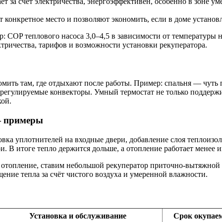
ет за счёт электричества, энергоэффективен, особенно в зоне у
конкретное место и позволяют экономить, если в доме установ
COP теплового насоса 3,0–4,5 в зависимости от температуры н
ктричества, тарифов и возможности установки рекуператора.
омить там, где отдыхают после работы. Пример: спальня — чуть 
 регулируемые конвекторы. Умный термостат не только поддержи
кой.
— примеры
овка уплотнителей на входные двери, добавление слоя теплоизол
. В итоге тепло держится дольше, а отопление работает менее 
 отопление, ставим небольшой рекуператор приточно-вытяжной 
ение тепла за счёт чистого воздуха и умеренной влажности.
Установка и обслуживание
Срок окупаем