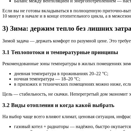
Баланс между вентиляцией и энергопотреблением — настр
Если вы не готовы вкладываться в полноценную приточно-вытя
10 минут в начале и в конце отопительного цикла, а в межсе
3) Зима: держим тепло без лишних затр
Зимой задача — держать комфорт по разумной цене. Это требу
3.1 Теплопотоки и температурные принципы
Рекомендованные зоны температуры в жилых помещениях зим
дневная температура в проживаниях 20–22 °C;
ночная температура — 18–20 °C;
в прихожих и технических помещениях можно ниже, если
Цель — стабильность, не скачки. Неперегретый дом экономит э
3.2 Виды отопления и когда какой выбрать
На выбор чаще всего влияют климат, ценовая ситуация, инфра
газовый котел + радиаторы — надёжно, быстро окупается,