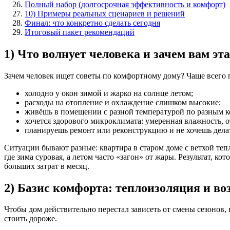
Полный набор (долгосрочная эффективность и комфорт)
10) Примеры реальных сценариев и решений
Финал: что конкретно сделать сегодня
Итоговый пакет рекомендаций
1) Что волнует человека и зачем вам э
Зачем человек ищет советы по комфортному дому? Чаще всего п
холодно у окон зимой и жарко на солнце летом;
расходы на отопление и охлаждение слишком высокие;
живёшь в помещении с разной температурой по разным к
хочется здорового микроклиматa: умеренная влажность, о
планируешь ремонт или реконструкцию и не хочешь дела
Ситуации бывают разные: квартира в старом доме с ветхой теп
где зима суровая, а летом часто «загон» от жары. Результат, 
больших затрат в месяц.
2) Базис комфорта: теплоизоляция и во
Чтобы дом действительно перестал зависеть от смены сезонов, 
стоить дороже.