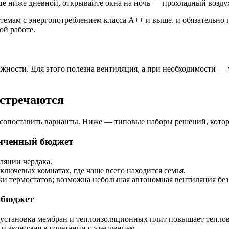
це ниже дневной, открывайте окна на ночь — прохладный воздух 
темам с энергопотреблением класса A++ и выше, и обязательно
ой работе.
ности. Для этого полезна вентиляция, а при необходимости — 
встречаются
 сопоставить варианты. Ниже — типовые наборы решений, которы
ниченный бюджет
ляции чердака.
лючевых комнатах, где чаще всего находится семья.
ки термостатов; возможна небольшая автономная вентиляция без
 бюджет
; установка мембран и теплоизоляционных плит повышает тепло
 экономия в сочетании с утеплением.