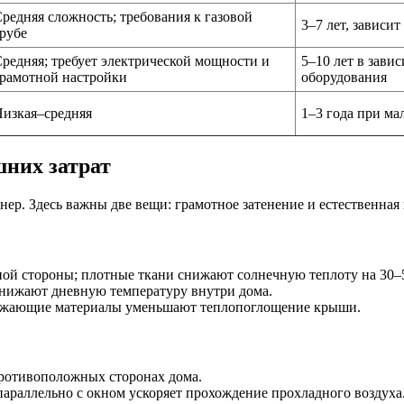
редняя сложность; требования к газовой
3–7 лет, зависит
рубе
редняя; требует электрической мощности и
5–10 лет в зави
рамотной настройки
оборудования
изкая–средняя
1–3 года при м
шних затрат
онер. Здесь важны две вещи: грамотное затенение и естественна
ной стороны; плотные ткани снижают солнечную теплоту на 30–
 снижают дневную температуру внутри дома.
ражающие материалы уменьшают теплопоглощение крыши.
противоположных сторонах дома.
араллельно с окном ускоряет прохождение прохладного воздуха