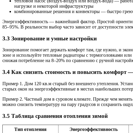
тепловой насос (воздух-воздух или воздух-вода) — работа
нагрузке и некоторой инфраструктуры
комбинированные решения и конвекторы — быстро греют 
Энергоэффективность — важнейший фактор. Простой ориентир: 
85–95%. В реальности выбор часто зависит от доступности эле
3.3 Зонирование и умные настройки
Зонирование помогает держать комфорт там, где нужно, и экон
зоне и используйте тепловые радиаторы с термоголовками или
снижая потребление на 8–20% по сравнению с ручной настрой
3.4 Как снизить стоимость и повысить комфорт 
Пример 1. Дом 120 кв.м старый без внешнего утепления. Устан
старых окон на энергоэффективные в местах наибольших потери
Пример 2. Частный дом в суровом климате. Прежде чем менять
можно снизить температуру на пару градусов и сохранить ощущ
3.5 Таблица сравнения отопления зимой
Тип отопления
Энергоэффективность