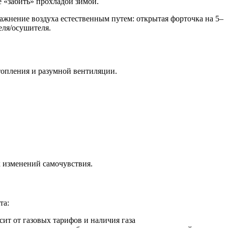
 «забить» прохладой зимой.
жнение воздуха естественным путем: открытая форточка на 5–
еля/осушителя.
топления и разумной вентиляции.
х изменений самочувствия.
та:
сит от газовых тарифов и наличия газа