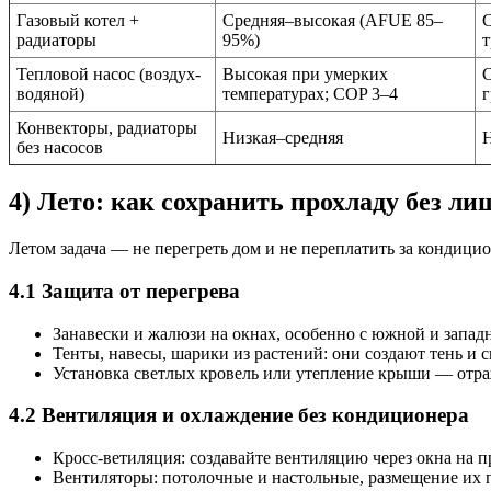
Газовый котел +
Средняя–высокая (AFUE 85–
С
радиаторы
95%)
т
Тепловой насос (воздух-
Высокая при умерких
С
водяной)
температурах; COP 3–4
г
Конвекторы, радиаторы
Низкая–средняя
Н
без насосов
4) Лето: как сохранить прохладу без ли
Летом задача — не перегреть дом и не переплатить за кондици
4.1 Защита от перегрева
Занавески и жалюзи на окнах, особенно с южной и запад
Тенты, навесы, шарики из растений: они создают тень и
Установка светлых кровель или утепление крыши — от
4.2 Вентиляция и охлаждение без кондиционера
Кросс-ветиляция: создавайте вентиляцию через окна на 
Вентиляторы: потолочные и настольные, размещение их п