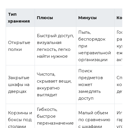
Тип
Плюсы
Минусы
Когд
хранения
Пыль,
Гости
Быстрый доступ,
беспорядок
рабо
Открытые
визуальная
при
кухн
полки
легкость, легко
неправильной
ежед
найти нужное
организации
акти
Поиск
Чистота,
Закрытые
предметов
Спал
скрывает вещи,
шкафы на
может
кори
аккуратно
дверцах
замедлять
детс
выглядит
доступ
Гибкость,
Корзины и
Малый объем
Игро
быстрое
боксы под
по сравнению
гард
переназначение
столами
с шкафами
угол