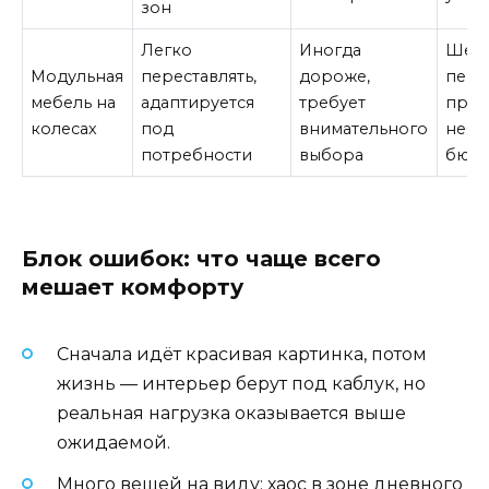
зон
Легко
Иногда
Шеро
Модульная
переставлять,
дороже,
пере
мебель на
адаптируется
требует
прос
колесах
под
внимательного
неб
потребности
выбора
бюд
Блок ошибок: что чаще всего
мешает комфорту
Сначала идёт красивая картинка, потом
жизнь — интерьер берут под каблук, но
реальная нагрузка оказывается выше
ожидаемой.
Много вещей на виду: хаос в зоне дневного