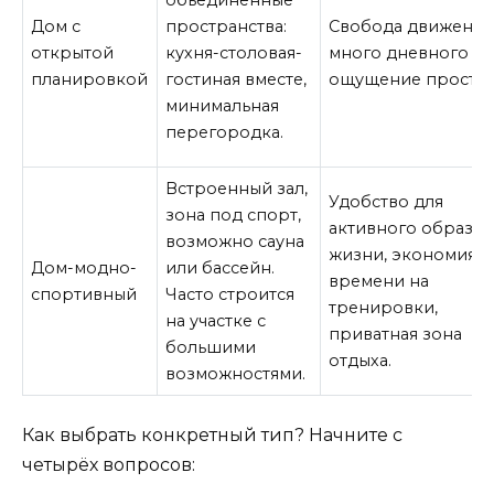
объединённые
Дом с
пространства:
Свобода движения
открытой
кухня-столовая-
много дневного св
планировкой
гостиная вместе,
ощущение простор
минимальная
перегородка.
Встроенный зал,
Удобство для
зона под спорт,
активного образа
возможно сауна
жизни, экономия
Дом-модно-
или бассейн.
времени на
спортивный
Часто строится
тренировки,
на участке с
приватная зона
большими
отдыха.
возможностями.
Как выбрать конкретный тип? Начните с
четырёх вопросов: