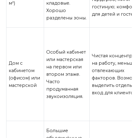
м²)
кладовые.
гостиную; комфорт
Хорошо
для детей и гостей.
разделены зоны.
Особый кабинет
Чистая концентра
или мастерская
Дом с
на работу, меньше
на первом или
кабинетом
отвлекающих
втором этаже.
(офисом) или
факторов. Возмож
Часто
мастерской
выделить отдельн
продуманная
вход для клиентов.
звукоизоляция.
Большие