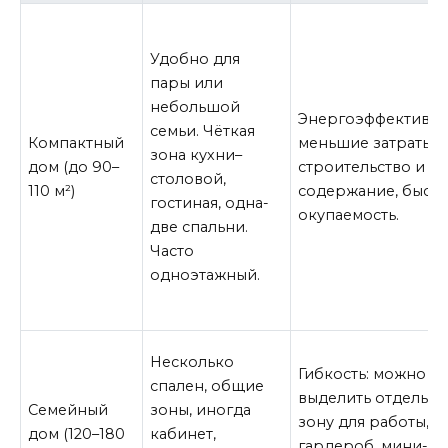
Удобно для
пары или
небольшой
Энергоэффективно
семьи. Чёткая
Компактный
меньшие затраты н
зона кухни–
дом (до 90–
строительство и
столовой,
110 м²)
содержание, быстр
гостиная, одна-
окупаемость.
две спальни.
Часто
одноэтажный.
Несколько
Гибкость: можно
спален, общие
выделить отдельн
Семейный
зоны, иногда
зону для работы,
дом (120–180
кабинет,
гардероб, мини-