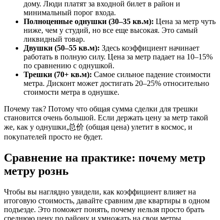
дому. Люди платят за входной билет в район и
минимальный порог входа.
Полноценные однушки (30–35 кв.м):
Цена за метр чуть
ниже, чем у студий, но все еще высокая. Это самый
ликвидный товар.
Двушки (50–55 кв.м):
Здесь коэффициент начинает
работать в полную силу. Цена за метр падает на 10–15%
по сравнению с однушкой.
Трешки (70+ кв.м):
Самое сильное падение стоимости
метра. Дисконт может достигать 20–25% относительно
стоимости метра в однушке.
Почему так? Потому что общая сумма сделки для трешки
становится очень большой. Если держать цену за метр такой
же, как у однушки,总价 (общая цена) улетит в космос, и
покупателей просто не будет.
Сравнение на практике: почему метр
метру рознь
Чтобы вы наглядно увидели, как коэффициент влияет на
итоговую стоимость, давайте сравним две квартиры в одном
подъезде. Это поможет понять, почему нельзя просто брать
среднюю цену по району и умножать на свои метры.