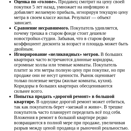
Оценка по «голове».
Продавец смотрит на цену своей
покупки 5 лет назад, умножает на инфляцию и
добавляет желаемую прибыль, игнорируя текущую цену
метра в своем классе жилья. Результат — объект
зависает.
Сравнение несравнимого.
Покупатель удивляется,
почему трешка в старом фонде стоит дешевле
новостройки-студии. Забывая, что в старом фонде
коэффициент дисконта за возраст и площадь может быть
двойным.
Игнорирование «неликвидных» метров.
В больших
квартирах часто встречаются длинные коридоры,
огромные холлы или темные комнаты. Покупатель
платит за эти метры полную цену при покупке, но при
продаже они не несут ценности. Рынок оценивает
только полезные метры (жилые комнаты, кухня).
Коридоры в больших квартирах обесцениваются
сильнее всего.
Попытка продать «дорогой ремонт» в большой
квартире.
В однушке дорогой ремонт может отбиться,
так как покупатель берет «заезжай и живи». В трешке
покупатель часто планирует переделать всё под себя.
Вложения в ремонт в большой квартире редко
возвращаются в полной мере при продаже, увеличивая
разрыв между ценой продавца и рыночной реальностью.