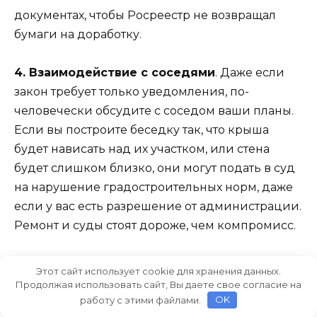
документах, чтобы Росреестр не возвращал
бумаги на доработку.
4. Взаимодействие с соседями
. Даже если
закон требует только уведомления, по-
человечески обсудите с соседом ваши планы.
Если вы построите беседку так, что крыша
будет нависать над их участком, или стена
будет слишком близко, они могут подать в суд
на нарушение градостроительных норм, даже
если у вас есть разрешение от администрации.
Ремонт и суды стоят дороже, чем компромисс.
5. Что делать с уже построенным
Этот сайт использует cookie для хранения данных.
самостроем?
. Если беседка стоит уже 10 лет, и
Продолжая использовать сайт, Вы даете свое согласие на
работу с этими файлами.
OK
никто к ней не придергался — не лезьте туда