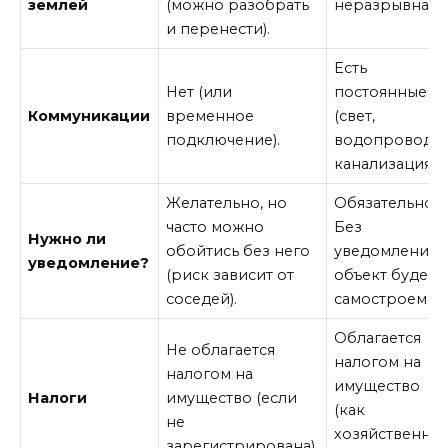
землей
(можно разобрать
неразрывная.
и перенести).
Есть
Нет (или
постоянные
Коммуникации
временное
(свет,
подключение).
водопровод,
канализация).
Желательно, но
Обязательно.
часто можно
Без
Нужно ли
обойтись без него
уведомления
уведомление?
(риск зависит от
объект будет
соседей).
самостроем.
Облагается
Не облагается
налогом на
налогом на
имущество
Налоги
имущество (если
(как
не
хозяйственная
зарегистрирована).