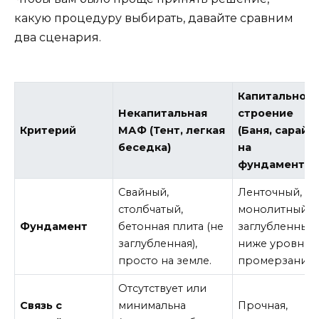
какую процедуру выбирать, давайте сравним
два сценария.
Капитальное
Некапитальная
строение
Критерий
МАФ (Тент, легкая
(Баня, сарай
беседка)
на
фундаменте)
Свайный,
Ленточный,
столбчатый,
монолитный,
Фундамент
бетонная плита (не
заглубленный
заглубленная),
ниже уровня
просто на земле.
промерзания.
Отсутствует или
Связь с
минимальна
Прочная,