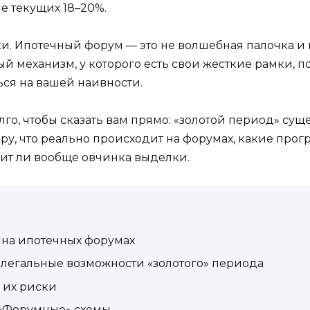
е текущих 18–20%.
и. Ипотечный форум — это не волшебная палочка и 
ный механизм, у которого есть свои жесткие рамки, 
ся на вашей наивности.
лго, чтобы сказать вам прямо: «золотой период» суще
зберу, что реально происходит на форумах, какие про
оит ли вообще овчинка выделки.
 на ипотечных форумах
: легальные возможности «золотого» периода
 их риски
 «Форумные» схемы