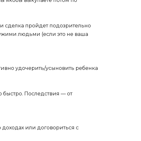
вы якобы выкупаете потом по
ли сделка пройдет подозрительно
 чужими людьми (если это не ваша
ктивно удочерить/усыновить ребенка
 быстро. Последствия — от
о доходах или договориться с