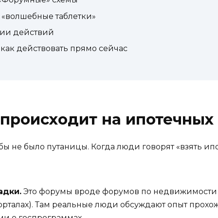
в «волшебные таблетки»
рии действий
как действовать прямо сейчас
 происходит на ипотечных
бы не было путаницы. Когда люди говорят «взять ип
адки.
Это форумы вроде форумов по недвижимости
орталах). Там реальные люди обсуждают опыт прохо
ми о госпрограммах.