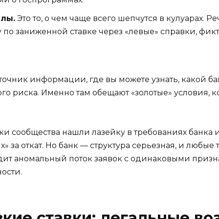
алы.
Это то, о чем чаще всего шепчутся в кулуарах. Ре
 по заниженной ставке через «левые» справки, фик
точник информации, где вы можете узнать, какой ба
го риска. Именно там обещают «золотые» условия, 
ики сообщества нашли лазейку в требованиях банка
за откат. Но банк — структура серьезная, и любые 
дит аномальный поток заявок с одинаковыми призна
ости.
зкие ставки: легальные в