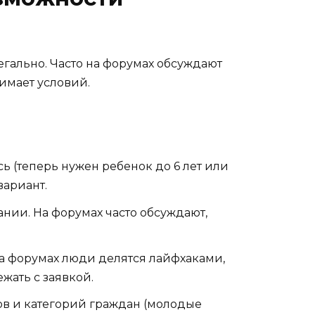
егально. Часто на форумах обсуждают
имает условий.
ь (теперь нужен ребенок до 6 лет или
вариант.
нии. На форумах часто обсуждают,
На форумах люди делятся лайфхаками,
жать с заявкой.
ов и категорий граждан (молодые