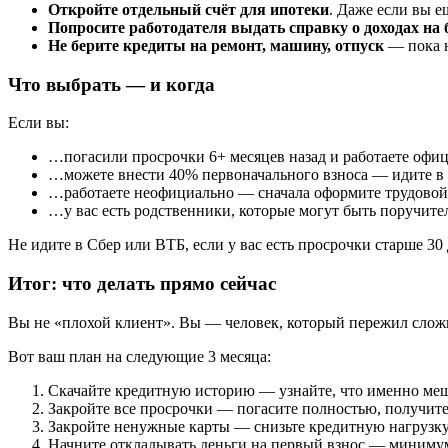
Откройте отдельный счёт для ипотеки
. Даже если вы е
Попросите работодателя выдать справку о доходах на 
Не берите кредиты на ремонт, машину, отпуск
— пока н
Что выбрать — и когда
Если вы:
…погасили просрочки 6+ месяцев назад и работаете офи
…можете внести 40% первоначального взноса — идите в П
…работаете неофициально — сначала оформите трудовой 
…у вас есть родственники, которые могут быть поручител
Не идите в Сбер или ВТБ, если у вас есть просрочки старше 30 
Итог: что делать прямо сейчас
Вы не «плохой клиент». Вы — человек, который пережил сложн
Вот ваш план на следующие 3 месяца:
Скачайте кредитную историю — узнайте, что именно меш
Закройте все просрочки — погасите полностью, получит
Закройте ненужные карты — снизьте кредитную нагрузку
Начните откладывать деньги на первый взнос — миниму