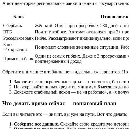
А вот некоторые региональные банки и банки с государственно
Банк
Отношение к
Сбербанк
Жёсткий. Отказ при просрочках >30 дней за по
ВТБ
Почти такой же. Автомат отклоняет при 2+ пр
Россельхозбанк
Гибче. Рассматривают индивидуально, если пр
Банк
Понимают сложные жизненные ситуации. Рабо
«Открытие»
Один из самых гибких. Даже с 3 просрочками мо
Промсвязьбанк
подтверждённый доход
Обратите внимание: в таблице нет «идеальных» вариантов. Но ес
Закроете все просроченные карты — полностью, без остат
Не открывайте новых кредитов минимум 6 месяцев до под
Докажете стабильный доход — не «я работаю», а «я получ
Что делать прямо сейчас — пошаговый план
Если вы читаете это — значит, вы уже на пути. Вот что делать:
Соберите все данные
. Скачайте свою кредитную историю