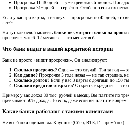
Просрочка 11–30 дней — уже тревожный звонок. Попадае
Просрочка 31+ дней — серьёзно. Особенно если их неско
Если у вас три карты, и на двух — просрочки по 45 дней, это в
лет?»
Но тут ключевой момент:
банки не смотрят только на прошло
просрочек уже 6–12 месяцев — это меняет всё.
Что банк видит в вашей кредитной истории
Банк не просто «видит просрочки». Он анализирует:
Сколько просрочек?
Одна — это случай. Три за год — э
Как давно?
Просрочка 3 года назад — не так страшна, как
Сколько долгов?
Если у вас 3 карты с долгами по 150 ты
Сколько кредитов открыто?
Открытые кредиты — это по
Пример: у вас доход 80 тыс. рублей в месяц. Вы платите по тре
превышают 50% дохода. То есть, даже если вы платите вовремя
Какие банки работают с такими клиентами
Не все банки одинаковы. Крупные (Сбер, ВТБ, Газпромбанк) —