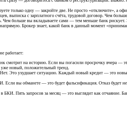
тить сразу — договоритесь с банком о реструктуризации. Важно:
льзуете только одну — закройте две. Не просто «отключите», а о
цев, выписка с зарплатного счёта, трудовой договор. Чем больш
. Чем больше вы вкладываете сами — тем меньше банк рискует.
 напрямую. Брокер знает, какой банк в данный момент «принимае
не работает:
анк смотрит на историю. Если вы погасили просрочку вчера — это
о уже новый, положительный тренд.
 Нет. Это ухудшает ситуацию. Каждый новый кредит — это новый
И. Если вы обманете — это будет фальсификация. Отказ будет не 
 в БКИ. Пять запросов за месяц — это выглядит как отчаяние. Ба