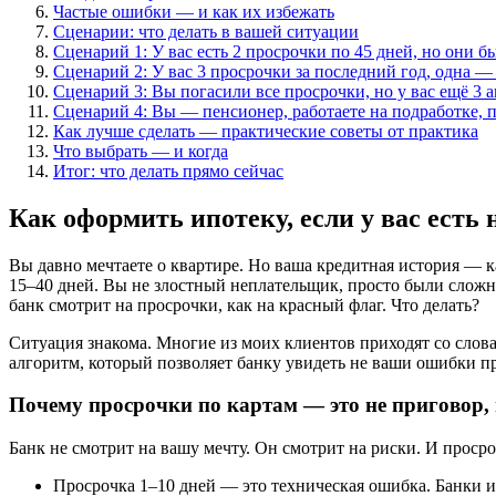
Частые ошибки — и как их избежать
Сценарии: что делать в вашей ситуации
Сценарий 1: У вас есть 2 просрочки по 45 дней, но они б
Сценарий 2: У вас 3 просрочки за последний год, одна — 
Сценарий 3: Вы погасили все просрочки, но у вас ещё 3 
Сценарий 4: Вы — пенсионер, работаете на подработке, п
Как лучше сделать — практические советы от практика
Что выбрать — и когда
Итог: что делать прямо сейчас
Как оформить ипотеку, если у вас есть
Вы давно мечтаете о квартире. Но ваша кредитная история — ка
15–40 дней. Вы не злостный неплательщик, просто были сложны
банк смотрит на просрочки, как на красный флаг. Что делать?
Ситуация знакома. Многие из моих клиентов приходят со словам
алгоритм, который позволяет банку увидеть не ваши ошибки про
Почему просрочки по картам — это не приговор, 
Банк не смотрит на вашу мечту. Он смотрит на риски. И просро
Просрочка 1–10 дней — это техническая ошибка. Банки и