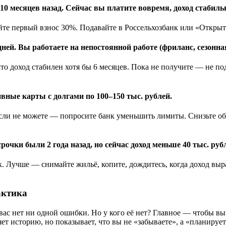
и 10 месяцев назад. Сейчас вы платите вовремя, доход стабил
айте первый взнос 30%. Подавайте в Россельхозбанк или «Откр
дней. Вы работаете на непостоянной работе (фриланс, сезонна
о доход стабилен хотя бы 6 месяцев. Пока не получите — не под
ивные карты с долгами по 100–150 тыс. рублей.
Если не можете — попросите банк уменьшить лимиты. Снизьте о
рочки были 2 года назад, но сейчас доход меньше 40 тыс. руб
 Лучше — снимайте жильё, копите, дождитесь, когда доход выра
актика
 вас нет ни одной ошибки. Но у кого её нет? Главное — чтобы вы
яет историю, но показывает, что вы не «забываете», а «планирует