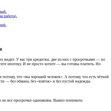
ный.
я работа).
лей.
и
их видит. У вас три кредитки, две из них с просрочками — по
тите ипотеку. И не просто хотите — вы готовы платить. Но
е потому, что «вы хороший человек». А потому, что есть чёткий
ти — без обмана, без «взяток» и без пустой надежды.
Но не все просрочки одинаковы. Важно понимать: