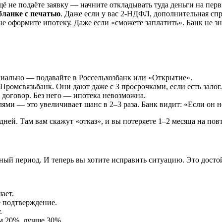
щё не подаёте заявку — начните откладывать туда деньги на перв
бланке с печатью
. Даже если у вас 2-НДФЛ, дополнительная сп
е оформите ипотеку. Даже если «сможете заплатить». Банк не знае
циально — подавайте в Россельхозбанк или «Открытие».
ромсвязьбанк. Они дают даже с 3 просрочками, если есть залог.
договор. Без него — ипотека невозможна.
ями — это увеличивает шанс в 2–3 раза. Банк видит: «Если он н
дней. Там вам скажут «отказ», и вы потеряете 1–2 месяца на пов
ый период. И теперь вы хотите исправить ситуацию. Это досто
ает.
е подтверждение.
.
м 20%, лучше 30%.