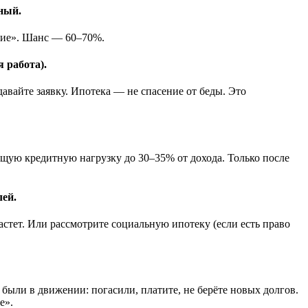
ьный.
ытие». Шанс — 60–70%.
я работа).
авайте заявку. Ипотека — не спасение от беды. Это
бщую кредитную нагрузку до 30–35% от дохода. Только после
лей.
стет. Или рассмотрите социальную ипотеку (если есть право
 были в движении: погасили, платите, не берёте новых долгов.
е».