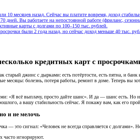
ыли 10 месяцев назад. Сейчас вы платите вовремя, доход стабиль
70 дней. Вы работаете на непостоянной работе (фриланс, сезонна
активные карты с долгами по 100–150 тыс. рублей.
росрочки были 2 года назад, но сейчас доход меньше 40 тыс. руб
 несколько кредитных карт с просрочкам
к старый джинс с дырками: есть потёртости, есть пятна, и банк 
е месяцы: болезнь, потеря работы, ремонт в доме. Теперь вы хо
и: «Я всё выплачу, просто дайте шанс». И да — шанс есть. Но н
шлого, а вашу стабильность сейчас. Я покажу вам, как его прой
но и не мелочь
чка — это сигнал: «Человек не всегда справляется с долгами». 
х часто игнорируют.