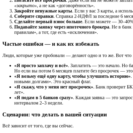
Погасите все просрочки
. Даже если вы не можете запла
«закрыто»
, а не как «договорённость».
Закройте ненужные карты
. Если у вас 3 карты, а испо
Соберите справки
. Справка 2-НДФЛ за последние 6 меся
Сделайте первый взнос больше
. Если можете — 30–40%
Подавайте заявку через ипотечного брокера
. Не в банк
правилам», а тот, где есть «исключения».
Частые ошибки — и как их избежать
Люди, которые уже пробовали — делают одно и то же. Вот что 
«Я просто заплачу и всё»
. Заплатить — это начало. Но б
Но если вы потом 6 месяцев платите без просрочек — эт
«Я возьму ещё одну карту, чтобы улучшить историю»
.
новыми долгами». Это красный флаг.
«Я скажу, что у меня нет просрочек»
. Банк проверит БК
лет».
«Я подам в 5 банков сразу»
. Каждая заявка — это запрос
интервалом 2–3 недели.
Сценарии: что делать в вашей ситуации
Всё зависит от того, где вы сейчас.