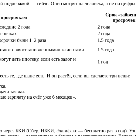
й поддержкой — гибче. Они смотрят на человека, а не на цифры
Срок «забвен
 просрочкам
просрочек
следние 2 года
2 года
осрочках
2 года
осрочки были 1–2 раза
1.5 года
тают с «восстановленными» клиентами
1.5 года
гут дать ипотеку, если есть залог и
1 год
ть те, где шанс есть. И он растёт, если вы сделаете три вещи:
ка.
ачи заявки.
аю зарплату на счёт уже 6 месяцев».
 через БКИ (Сбер, НБКИ, Эквифакс — бесплатно раз в год). Узна