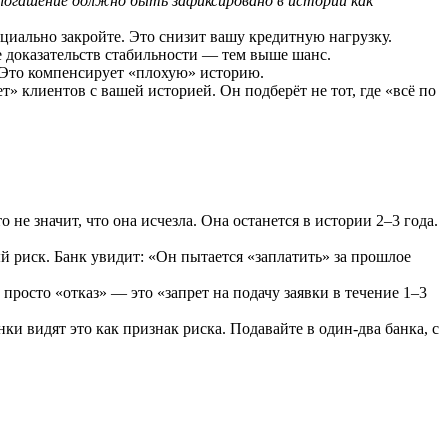
погашение должно быть зафиксировано в истории как
фициально закройте. Это снизит вашу кредитную нагрузку.
е доказательств стабильности — тем выше шанс.
 Это компенсирует «плохую» историю.
т» клиентов с вашей историей. Он подберёт не тот, где «всё по
 не значит, что она исчезла. Она останется в истории 2–3 года.
 риск. Банк увидит: «Он пытается «заплатить» за прошлое
просто «отказ» — это «запрет на подачу заявки в течение 1–3
нки видят это как признак риска. Подавайте в один-два банка, с