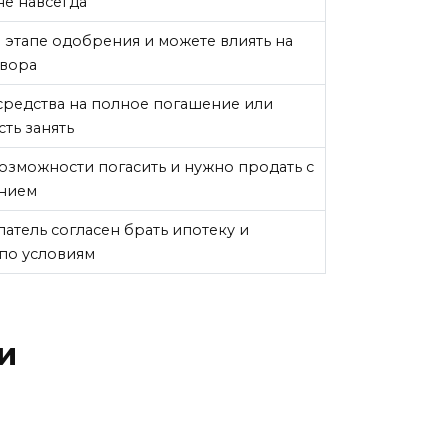
не навсегда
а этапе одобрения и можете влиять на
овора
 средства на полное погашение или
ть занять
возможности погасить и нужно продать с
нием
патель согласен брать ипотеку и
по условиям
и