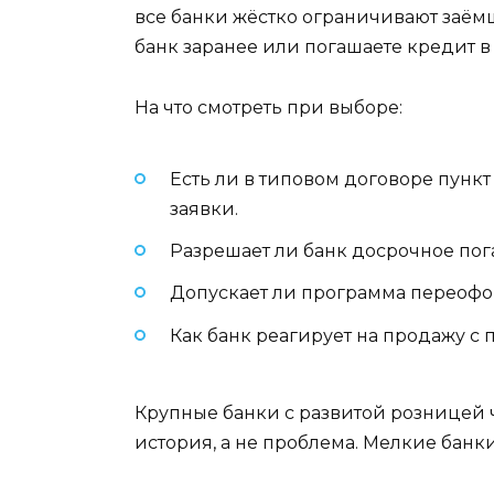
все банки жёстко ограничивают заём
банк заранее или погашаете кредит в
На что смотреть при выборе:
Есть ли в типовом договоре пункт
заявки.
Разрешает ли банк досрочное пог
Допускает ли программа переофо
Как банк реагирует на продажу с
Крупные банки с развитой розницей 
история, а не проблема. Мелкие банк