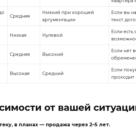
квартира 
до
Низкий при хорошей
Если вы н
Средняя
аргументации
текст дог
Если есть
Низкая
Нулевой
возможнос
Если нет 
Средняя
Высокий
обремене
Если поку
Высокая
Средний
проходит 
исимости от вашей ситуаци
еку, в планах — продажа через 2–5 лет.