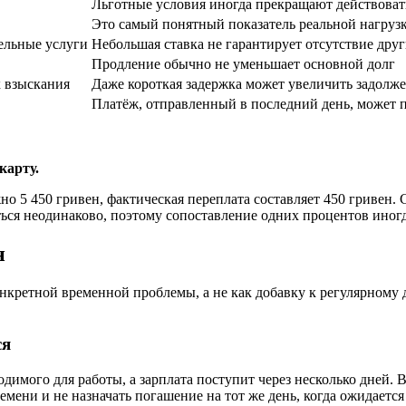
Льготные условия иногда прекращают действоват
Это самый понятный показатель реальной нагруз
ельные услуги
Небольшая ставка не гарантирует отсутствие друг
Продление обычно не уменьшает основной долг
 взыскания
Даже короткая задержка может увеличить задолж
Платёж, отправленный в последний день, может 
карту.
жно 5 450 гривен, фактическая переплата составляет 450 гривен
ься неодинаково, поэтому сопоставление одних процентов иногд
н
онкретной временной проблемы, а не как добавку к регулярному
ся
димого для работы, а зарплата поступит через несколько дней.
мени и не назначать погашение на тот же день, когда ожидается