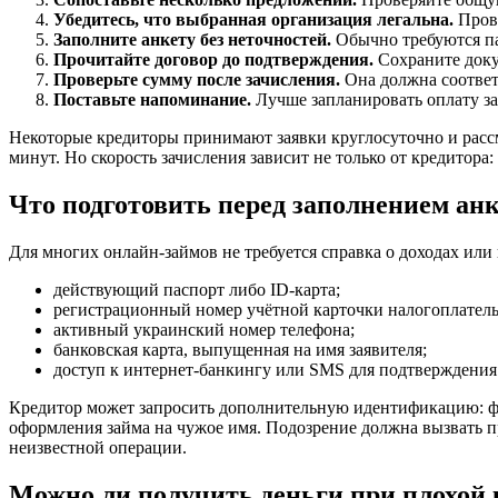
Убедитесь, что выбранная организация легальна.
Прове
Заполните анкету без неточностей.
Обычно требуются па
Прочитайте договор до подтверждения.
Сохраните доку
Проверьте сумму после зачисления.
Она должна соответ
Поставьте напоминание.
Лучше запланировать оплату зар
Некоторые кредиторы принимают заявки круглосуточно и рассм
минут. Но скорость зачисления зависит не только от кредитор
Что подготовить перед заполнением ан
Для многих онлайн-займов не требуется справка о доходах ил
действующий паспорт либо ID-карта;
регистрационный номер учётной карточки налогоплател
активный украинский номер телефона;
банковская карта, выпущенная на имя заявителя;
доступ к интернет-банкингу или SMS для подтверждения
Кредитор может запросить дополнительную идентификацию: фо
оформления займа на чужое имя. Подозрение должна вызвать п
неизвестной операции.
Можно ли получить деньги при плохой 