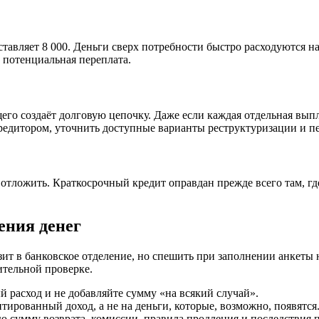
оставляет 8 000. Деньги сверх потребности быстро расходуются н
 потенциальная переплата.
го создаёт долговую цепочку. Даже если каждая отдельная выпл
кредитором, уточнить доступные варианты реструктуризации и п
 отложить. Краткосрочный кредит оправдан прежде всего там, г
ения денег
т в банковское отделение, но спешить при заполнении анкеты 
ительной проверке.
 расход и не добавляйте сумму «на всякий случай».
ированный доход, а не на деньги, которые, возможно, появятся
 сумму возврата, комиссии, правила продления и последствия 