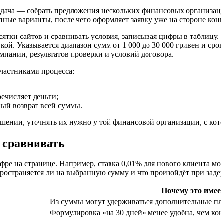
 задача — собрать предложения нескольких финансовых организа
пные варианты, после чего оформляет заявку уже на стороне кон
сятки сайтов и сравнивать условия, записывая цифры в таблицу.
й. Указывается диапазон сумм от 1 000 до 30 000 гривен и срок
мпании, результатов проверки и условий договора.
участниками процесса:
ечисляет деньги;
ный возврат всей суммы.
шении, уточнять их нужно у той финансовой организации, с кот
 сравнивать
ре на странице. Например, ставка 0,01% для нового клиента мо
пространяется ли на выбранную сумму и что произойдёт при заде
Почему это имее
Из суммы могут удерживаться дополнительные пл
Формулировка «на 30 дней» менее удобна, чем ко