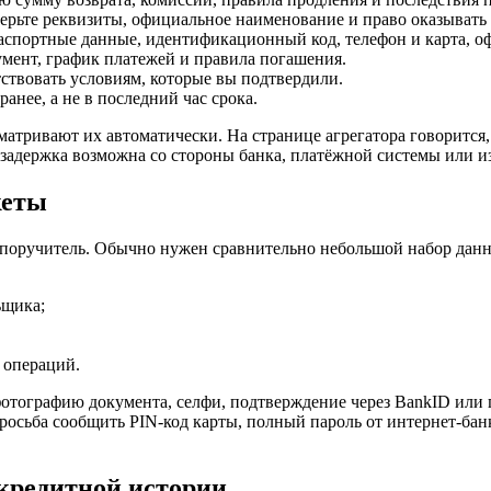
рьте реквизиты, официальное наименование и право оказывать
спортные данные, идентификационный код, телефон и карта, оф
мент, график платежей и правила погашения.
ствовать условиям, которые вы подтвердили.
анее, а не в последний час срока.
атривают их автоматически. На странице агрегатора говорится,
а: задержка возможна со стороны банка, платёжной системы или 
кеты
и поручитель. Обычно нужен сравнительно небольшой набор дан
ьщика;
 операций.
тографию документа, селфи, подтверждение через BankID или 
росьба сообщить PIN-код карты, полный пароль от интернет-бан
кредитной истории