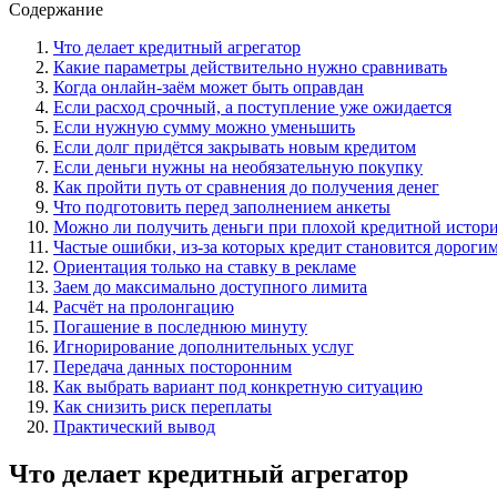
Содержание
Что делает кредитный агрегатор
Какие параметры действительно нужно сравнивать
Когда онлайн-заём может быть оправдан
Если расход срочный, а поступление уже ожидается
Если нужную сумму можно уменьшить
Если долг придётся закрывать новым кредитом
Если деньги нужны на необязательную покупку
Как пройти путь от сравнения до получения денег
Что подготовить перед заполнением анкеты
Можно ли получить деньги при плохой кредитной истор
Частые ошибки, из-за которых кредит становится дороги
Ориентация только на ставку в рекламе
Заем до максимально доступного лимита
Расчёт на пролонгацию
Погашение в последнюю минуту
Игнорирование дополнительных услуг
Передача данных посторонним
Как выбрать вариант под конкретную ситуацию
Как снизить риск переплаты
Практический вывод
Что делает кредитный агрегатор