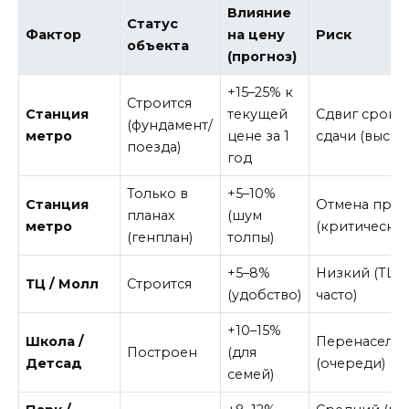
Влияние
Статус
Фактор
на цену
Риск
объекта
(прогноз)
+15–25% к
Строится
Станция
текущей
Сдвиг сроко
(фундамент/
метро
цене за 1
сдачи (высок
поезда)
год
Только в
+5–10%
Станция
Отмена прое
планах
(шум
метро
(критический
(генплан)
толпы)
+5–8%
Низкий (ТЦ с
ТЦ / Молл
Строится
(удобство)
часто)
+10–15%
Школа /
Перенаселен
Построен
(для
Детсад
(очереди)
семей)