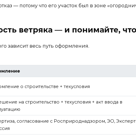
 отказ — потому что его участок был в зоне «огородн
сть ветряка — и понимайте, что
ого зависит весь путь оформления.
рмление
омление о строительстве + техусловия
шение на строительство + техусловия + акт ввода в
луатацию
ертиза, согласование с Росприроднадзором, ЭО, Эксперт
ссия