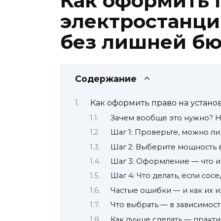
Как оформить 
электростанци
без лишней б
Содержание
Как оформить право на устано
Зачем вообще это нужно? Не
Шаг 1: Проверьте, можно ли
Шаг 2: Выберите мощность в
Шаг 3: Оформление — что 
Шаг 4: Что делать, если сос
Частые ошибки — и как их 
Что выбрать — в зависимост
Как лучше сделать — практ