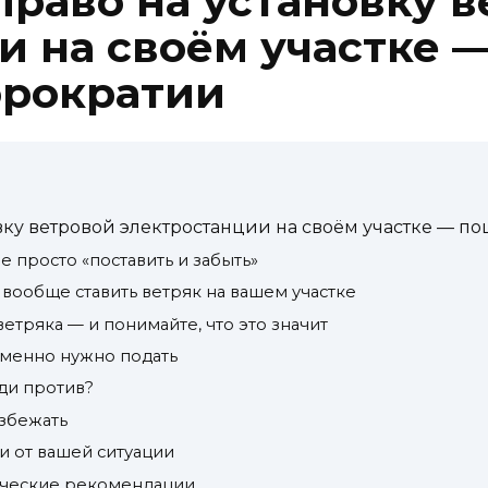
право на установку 
и на своём участке 
юрократии
вку ветровой электростанции на своём участке — п
 просто «поставить и забыть»
 вообще ставить ветряк на вашем участке
етряка — и понимайте, что это значит
именно нужно подать
еди против?
избежать
и от вашей ситуации
ические рекомендации