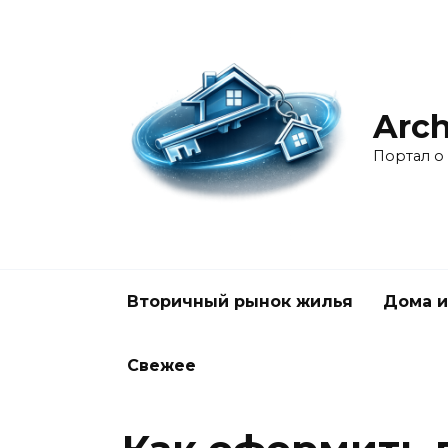
Перейти
к
содержанию
Arch
Портал о
Вторичный рынок жилья
Дома и
Свежее