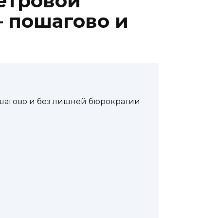
ветровой
— пошагово и
ошагово и без лишней бюрократии