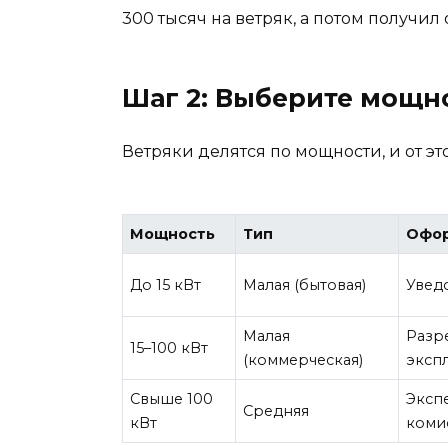
300 тысяч на ветряк, а потом получил
Шаг 2: Выберите мощно
Ветряки делятся по мощности, и от эт
Мощность
Тип
Офо
До 15 кВт
Малая (бытовая)
Увед
Малая
Разре
15–100 кВт
(коммерческая)
эксп
Свыше 100
Эксп
Средняя
кВт
коми