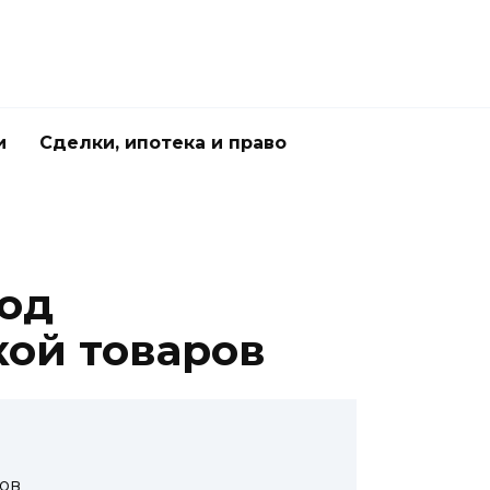
и
Сделки, ипотека и право
под
кой товаров
ов