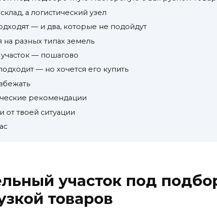
склад, а логистический узел
одходят — и два, которые не подойдут
я на разных типах земель
 участок — пошагово
 подходит — но хочется его купить
избежать
ические рекомендации
и от твоей ситуации
ас
ельный участок под подб
узкой товаров