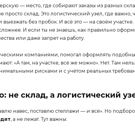
рскую — место, где собирают заказы из разных скла
не просто склад. Это логистический узел, где важно,
 выезжать без пробок. И всё это — на своём участке.
ё сложнее. И если ты не знаешь, как правильно офор
ества или даже запрет на работу.
тическими компаниями, помогал оформлять подобные
ют: «А там, на участке, всё же можно». Нет. Там нельз
инимальными рисками и с учётом реальных требова
: не склад, а логистический уз
авлю навес, поставлю стеллажи — и всё». Но подборо
одят
, а не лежат. Тут важны: