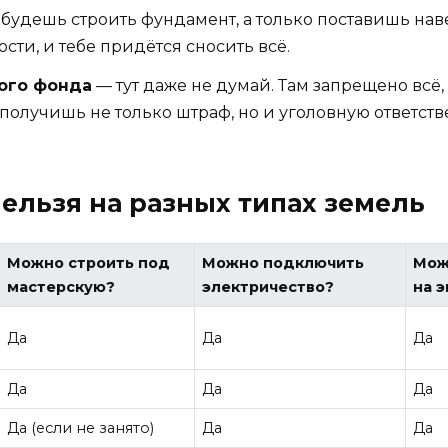
 будешь строить фундамент, а только поставишь нав
ости, и тебе придётся сносить всё.
ого фонда
— тут даже не думай. Там запрещено всё,
олучишь не только штраф, но и уголовную ответств
нельзя на разных типах земель
Можно строить под
Можно подключить
Мож
мастерскую?
электричество?
на 
Да
Да
Да
Да
Да
Да
Да (если не занято)
Да
Да