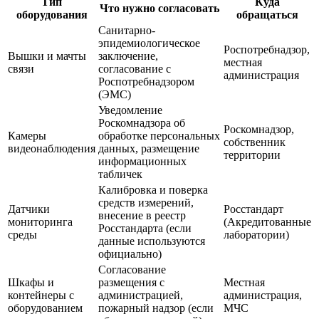
Тип
Куда
Что нужно согласовать
оборудования
обращаться
Санитарно-
эпидемиологическое
Роспотребнадзор,
Вышки и мачты
заключение,
местная
связи
согласование с
администрация
Роспотребнадзором
(ЭМС)
Уведомление
Роскомнадзора об
Роскомнадзор,
Камеры
обработке персональных
собственник
видеонаблюдения
данных, размещение
территории
информационных
табличек
Калибровка и поверка
средств измерений,
Датчики
Росстандарт
внесение в реестр
мониторинга
(Акредитованные
Росстандарта (если
среды
лаборатории)
данные используются
официально)
Согласование
Шкафы и
размещения с
Местная
контейнеры с
администрацией,
администрация,
оборудованием
пожарный надзор (если
МЧС