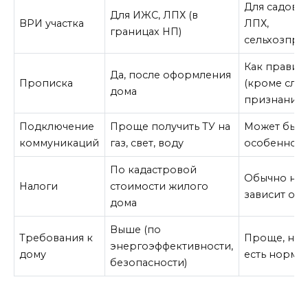
Для садовод
Для ИЖС, ЛПХ (в
ВРИ участка
ЛПХ,
границах НП)
сельхозпро
Как правило
Да, после оформления
Прописка
(кроме случ
дома
признание
Подключение
Проще получить ТУ на
Может быть
коммуникаций
газ, свет, воду
особенно г
По кадастровой
Обычно ниж
Налоги
стоимости жилого
зависит от 
дома
Выше (по
Требования к
Проще, но 
энергоэффективности,
дому
есть нормы
безопасности)