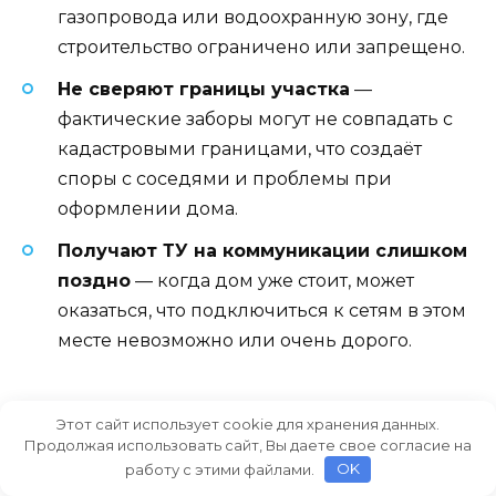
газопровода или водоохранную зону, где
строительство ограничено или запрещено.
Не сверяют границы участка
—
фактические заборы могут не совпадать с
кадастровыми границами, что создаёт
споры с соседями и проблемы при
оформлении дома.
Получают ТУ на коммуникации слишком
поздно
— когда дом уже стоит, может
оказаться, что подключиться к сетям в этом
месте невозможно или очень дорого.
Этот сайт использует cookie для хранения данных.
Как лучше сделать:
Продолжая использовать сайт, Вы даете свое согласие на
практические рекомендации
работу с этими файлами.
OK