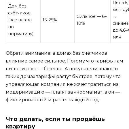
Цена 5,
Дом без
млн ру
счётчиков
Сильное — 6–
→
(все платят
15–25%
10%
сниже
по
до 4,6–
нормативу)
млн
Обрати внимание: в домах без счётчиков
влияние самое сильное. Потому что тарифы там
выше, и рост — больше. А покупатели знают: в
таких домах тарифы растут быстрее, потому что
управляющая компания не хочет тратиться на
модернизацию — платят за «норматив», а он —
фиксированный и растёт каждый год.
Что делать, если ты продаёшь
квартиру