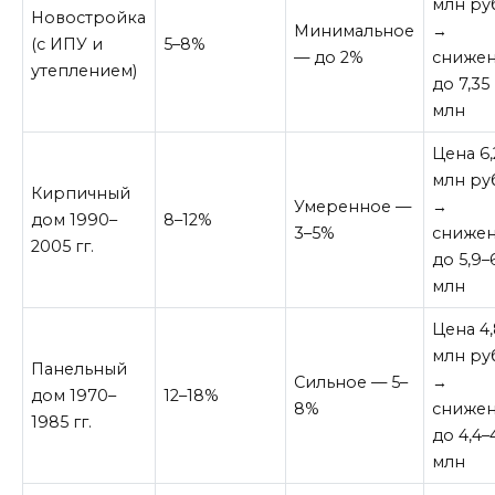
млн ру
Новостройка
Минимальное
→
(с ИПУ и
5–8%
— до 2%
сниже
утеплением)
до 7,35
млн
Цена 6,
млн ру
Кирпичный
Умеренное —
→
дом 1990–
8–12%
3–5%
сниже
2005 гг.
до 5,9–
млн
Цена 4
млн ру
Панельный
Сильное — 5–
→
дом 1970–
12–18%
8%
сниже
1985 гг.
до 4,4–
млн