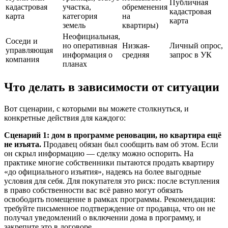
Публичная
кадастровая
участка,
обременения
кадастровая
карта
категория
на
карта
земель
квартиры)
Неофициальная,
Соседи и
но оперативная
Низкая-
Личный опрос,
управляющая
информация о
средняя
запрос в УК
компания
планах
Что делать в зависимости от ситуации
Вот сценарии, с которыми вы можете столкнуться, и
конкретные действия для каждого:
Сценарий 1: дом в программе реновации, но квартира ещё
не изъята.
Продавец обязан был сообщить вам об этом. Если
он скрыл информацию — сделку можно оспорить. На
практике многие собственники пытаются продать квартиру
«до официального изъятия», надеясь на более выгодные
условия для себя. Для покупателя это риск: после вступления
в право собственности вас всё равно могут обязать
освободить помещение в рамках программы. Рекомендация:
требуйте письменное подтверждение от продавца, что он не
получал уведомлений о включении дома в программу, и
закрепите это в договоре.