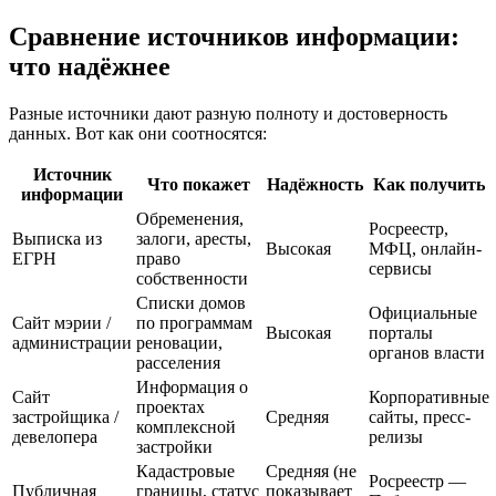
Сравнение источников информации:
что надёжнее
Разные источники дают разную полноту и достоверность
данных. Вот как они соотносятся:
Источник
Что покажет
Надёжность
Как получить
информации
Обременения,
Росреестр,
Выписка из
залоги, аресты,
Высокая
МФЦ, онлайн-
ЕГРН
право
сервисы
собственности
Списки домов
Официальные
Сайт мэрии /
по программам
Высокая
порталы
администрации
реновации,
органов власти
расселения
Информация о
Сайт
Корпоративные
проектах
застройщика /
Средняя
сайты, пресс-
комплексной
девелопера
релизы
застройки
Кадастровые
Средняя (не
Росреестр —
Публичная
границы, статус
показывает