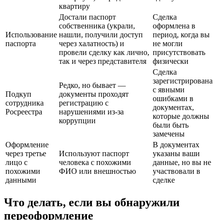
квартиру
Достали паспорт
Сделка
собственника (украли,
оформлена в
Использование
нашли, получили доступ
период, когда вы
паспорта
через халатность) и
не могли
провели сделку как лично,
присутствовать
так и через представителя
физически
Сделка
зарегистрирована
Редко, но бывает —
с явными
Подкуп
документы проходят
ошибками в
сотрудника
регистрацию с
документах,
Росреестра
нарушениями из-за
которые должны
коррупции
были быть
замечены
Оформление
В документах
через третье
Используют паспорт
указаны ваши
лицо с
человека с похожими
данные, но вы не
похожими
ФИО или внешностью
участвовали в
данными
сделке
Что делать, если вы обнаружили
переоформление