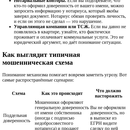
Нотариальные конторы.
Если вы подозреваете, что
кто-то оформил доверенность от вашего имени, можно
запросить информацию у нотариуса, который якобы
заверял документ. Нотариус обязан проверять личность,
и если он этого не сделал — это нарушение.
Управляющая компания или ТСЖ.
Если вы давно не
появлялись в квартире, узнайте, кто фактически
проживает и оплачивает коммунальные услуги. Это не
юридический аргумент, но даёт понимание ситуации.
Как выглядит типичная
мошенническая схема
Понимание механизма помогает вовремя заметить угрозу. Вот
самые распространённые сценарии:
Что должно
Схема
Как это происходит
насторожить
Мошенники оформляют
генеральную доверенность
Вы не оформляли
от имени собственника
доверенность, но
Поддельная
(иногда с подписью
в выписке из
доверенность
недобросовестного
ЕГРН видите
нотариуса) и продают
сделку по ней