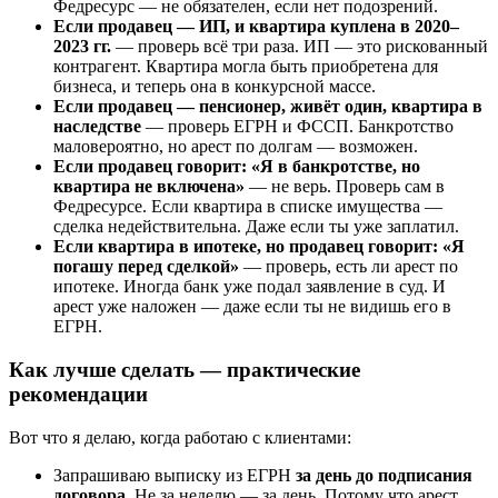
Федресурс — не обязателен, если нет подозрений.
Если продавец — ИП, и квартира куплена в 2020–
2023 гг.
— проверь всё три раза. ИП — это рискованный
контрагент. Квартира могла быть приобретена для
бизнеса, и теперь она в конкурсной массе.
Если продавец — пенсионер, живёт один, квартира в
наследстве
— проверь ЕГРН и ФССП. Банкротство
маловероятно, но арест по долгам — возможен.
Если продавец говорит: «Я в банкротстве, но
квартира не включена»
— не верь. Проверь сам в
Федресурсе. Если квартира в списке имущества —
сделка недействительна. Даже если ты уже заплатил.
Если квартира в ипотеке, но продавец говорит: «Я
погашу перед сделкой»
— проверь, есть ли арест по
ипотеке. Иногда банк уже подал заявление в суд. И
арест уже наложен — даже если ты не видишь его в
ЕГРН.
Как лучше сделать — практические
рекомендации
Вот что я делаю, когда работаю с клиентами:
Запрашиваю выписку из ЕГРН
за день до подписания
договора
. Не за неделю — за день. Потому что арест