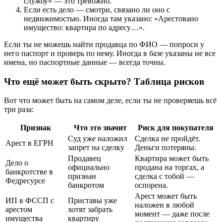
службу» — это тревожно.
Если есть дело — смотри, связано ли оно с
недвижимостью. Иногда там указано: «Арестовано
имущество: квартира по адресу…».
Если ты не можешь найти продавца по ФИО — попроси у
него паспорт и проверь по нему. Иногда в базе указаны не все
имена, но паспортные данные — всегда точны.
Что ещё может быть скрыто? Таблица рисков
Вот что может быть на самом деле, если ты не проверяешь всё
три раза:
Признак
Что это значит
Риск для покупателя
Суд уже наложил
Сделка не пройдёт.
Арест в ЕГРН
запрет на сделку
Деньги потеряны.
Продавец
Квартира может быть
Дело о
официально
продана на торгах, а
банкротстве в
признан
сделка с тобой —
Федресурсе
банкротом
оспорена.
Арест может быть
ИП в ФССП с
Приставы уже
наложен в любой
арестом
хотят забрать
момент — даже после
имущества
квартиру