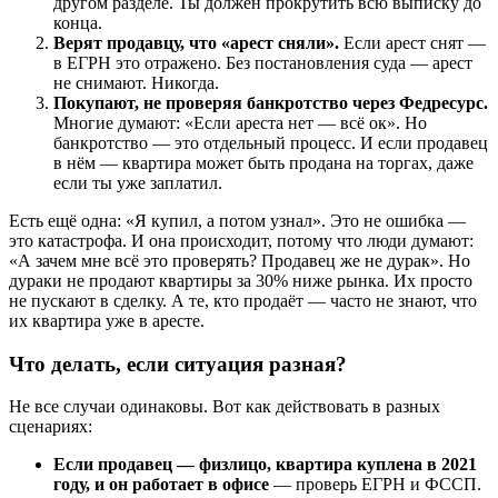
другом разделе. Ты должен прокрутить всю выписку до
конца.
Верят продавцу, что «арест сняли».
Если арест снят —
в ЕГРН это отражено. Без постановления суда — арест
не снимают. Никогда.
Покупают, не проверяя банкротство через Федресурс.
Многие думают: «Если ареста нет — всё ок». Но
банкротство — это отдельный процесс. И если продавец
в нём — квартира может быть продана на торгах, даже
если ты уже заплатил.
Есть ещё одна: «Я купил, а потом узнал». Это не ошибка —
это катастрофа. И она происходит, потому что люди думают:
«А зачем мне всё это проверять? Продавец же не дурак». Но
дураки не продают квартиры за 30% ниже рынка. Их просто
не пускают в сделку. А те, кто продаёт — часто не знают, что
их квартира уже в аресте.
Что делать, если ситуация разная?
Не все случаи одинаковы. Вот как действовать в разных
сценариях:
Если продавец — физлицо, квартира куплена в 2021
году, и он работает в офисе
— проверь ЕГРН и ФССП.