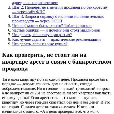
адрес, а на «ограничения»
Шаг 2: Проверь, не в деле ли продавец по банкротству
— через сайт ФНС
Шаг 3: Запроси справку о наличии исполнительных
производств — через ФССП
Что ещё может быть скрыто? Таблица рисков
Частые ошибки — и почему они стоят миллионов
Что делать, если ситуация разная?
Как лучше сделать — практические рекомендации
Что делать, если ты уже купил?
Как проверить, не стоит ли на
квартире арест в связи с банкротством
продавца
Ты нашёл квартиру по выгодной цене. Продавец вроде бы в
порядке — документы есть, дом не сносить, соседи
доброжелательные. Но в голове — тихий тревожный вопрос:
а не банкрот ли он? И не арестована ли эта квартира как часть
его имущества? Если арест есть — ты можешь купить
квартиру, но через год-два оказаться без неё и без денег. И это
не теория. Я видел десятки таких случаев. И все они
начинались с одного: «А я ведь проверил всё, что мог».