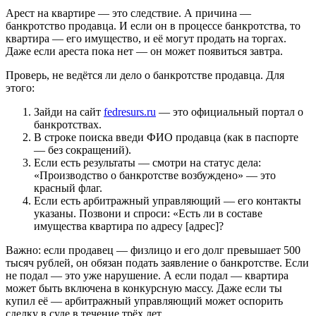
Арест на квартире — это следствие. А причина —
банкротство продавца. И если он в процессе банкротства, то
квартира — его имущество, и её могут продать на торгах.
Даже если ареста пока нет — он может появиться завтра.
Проверь, не ведётся ли дело о банкротстве продавца. Для
этого:
Зайди на сайт
fedresurs.ru
— это официальный портал о
банкротствах.
В строке поиска введи ФИО продавца (как в паспорте
— без сокращений).
Если есть результаты — смотри на статус дела:
«Производство о банкротстве возбуждено» — это
красный флаг.
Если есть арбитражный управляющий — его контакты
указаны. Позвони и спроси: «Есть ли в составе
имущества квартира по адресу [адрес]?
Важно: если продавец — физлицо и его долг превышает 500
тысяч рублей, он обязан подать заявление о банкротстве. Если
не подал — это уже нарушение. А если подал — квартира
может быть включена в конкурсную массу. Даже если ты
купил её — арбитражный управляющий может оспорить
сделку в суде в течение трёх лет.