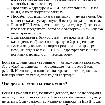
может быть наложен вчера.
Проверяю Федресурс и ФССП
одновременно
— и по
ФИО, и по паспортным данным.
Просьба продавца показать выписку — не аргумент. Он
может показать устаревшую. Я всегда запрашиваю
сам
.
Если в ЕГРН есть арест — не иду на сделку. Даже если
продавец предлагает «договор с оговоркой» или «сделка
через третье лицо».
Если продавец в банкротстве — не покупать. Ни за
какие деньги. Даже если квартира в 2 раза дешевле.
Всегда беру копию паспорта продавца — и проверяю по
нему. Иногда в базах ФССП и Федресурса указаны не
все имена, но паспорт — всегда точен.
Если ты хочешь быть уверенным — не экономь на проверке.
350 рублей за выписку — это дешевле, чем потеря 5 млн
рублей. И это не «дополнительная трата» — это страховка.
Как страховка от угона, только для квартиры.
Что делать, если ты уже купил?
Если ты уже заплатил, подписал договор, но ещё не оформил
переход права —
остановись
. Никакие «обещания» продавца
не спасут. Сразу запроси актуальную выписку из ЕГРН. Если