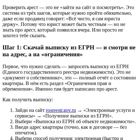
Проверить арест — это не «зайти на сайт и посмотреть». Это
система из трёх шагов, которые нужно пройти
обязательно
,
даже если продавец говорит: «Всё чисто, я сам юриста
держу». Потому что юрист может быть честным — но не
знать про арест, который появился вчера. Или просто не
захотел тебе сказать.
Шаг 1: Скачай выписку из ЕГРН — и смотри не
на адрес, а на «ограничения»
Первое, что нужно сделать — запросить выписку из ЕГРН
(Единого государственного реестра недвижимости). Это не
«документ о собственнике», это — полный отчёт о состоянии
квартиры. В нём есть раздел «Ограничения прав и
обременения». Именно там будет написано про арест.
Как получить выписку:
Зайди на сайт
rosreestr.gov.ru
→ «Электронные услуги и
сервисы» → «Получение выписки из ЕГРН».
Выбери «Выписка из ЕГРН об объекте недвижимости».
Введи адрес квартиры (точно, как в договоре — без
опечаток).
Выбери способ получения: электронная (быстро и