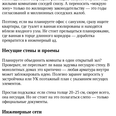
жилыми комнатами соседей снизу. А переносить «мокрую
зону» только по жилищному законодательству — это годы
согласований и миллионных соседских жалоб.
Поэтому, если вы планируете офис с санузлом, сразу ищите
квартиры, где туалет и ванная изолированы и находятся
вблизи входного узла. Не стоит прельщаться планировками,
где ванная в торце длинного коридора — доработка
превратится в инженерный ад.
Несущие стены и проемы
Планируете объединить комнаты в один открытый зал?
Проверьте, не пересекает ли ваша задумка несущую стену. В
монолитных домах это критично — любая арматура внутри
может заблокировать идею. Полезно заранее запросить у
застройчика или УК поэтажный план с указанием несущих
элементов.
Простая подсказка: если стена толще 20–25 см, скорее всего,
она несущая. Но не стоит на это полагаться слепо — только
официальные документы.
Инженерные сети