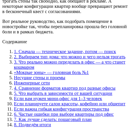
трогать стены так свободно, как обещают в рекламе. А
некоторые конфигурации квартир вообще превращают ремонт
в бесконечный квест с согласованиями.
Вот реальное руководство, как подобрать помещение в
новостройке так, чтобы перепланировка прошла без головной
боли и в рамках бюджета.
Содержание
1. Сначала — техническое задание, потом — поиск
2. Выбираем тип дома: что можно и чего нельзя трогать
3. Что реально можно переделать в офис — а что станет
кошмаром
«Мокрые зоны» — головная боль №1
Несущие стены и проемы
Инженерные сети
4. Сравнение форматов квартир под разные офисы
5. Что выбрать в зависимости от вашей ситуации
Если вам нужен мини-офис для 1–3 человек
Если планируете салон красоты, кофейню или общепит
Если важна гибкая конфигурация пространства
6. Частые ошибки при выборе квартиры под офис
7. Как лучше сделать: пошаговый план
8. Подведём итоги