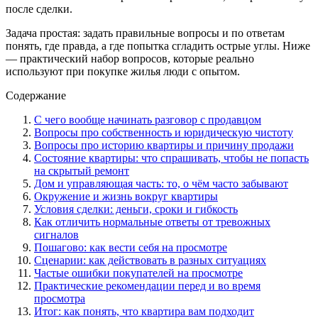
после сделки.
Задача простая: задать правильные вопросы и по ответам
понять, где правда, а где попытка сгладить острые углы. Ниже
— практический набор вопросов, которые реально
используют при покупке жилья люди с опытом.
Содержание
С чего вообще начинать разговор с продавцом
Вопросы про собственность и юридическую чистоту
Вопросы про историю квартиры и причину продажи
Состояние квартиры: что спрашивать, чтобы не попасть
на скрытый ремонт
Дом и управляющая часть: то, о чём часто забывают
Окружение и жизнь вокруг квартиры
Условия сделки: деньги, сроки и гибкость
Как отличить нормальные ответы от тревожных
сигналов
Пошагово: как вести себя на просмотре
Сценарии: как действовать в разных ситуациях
Частые ошибки покупателей на просмотре
Практические рекомендации перед и во время
просмотра
Итог: как понять, что квартира вам подходит