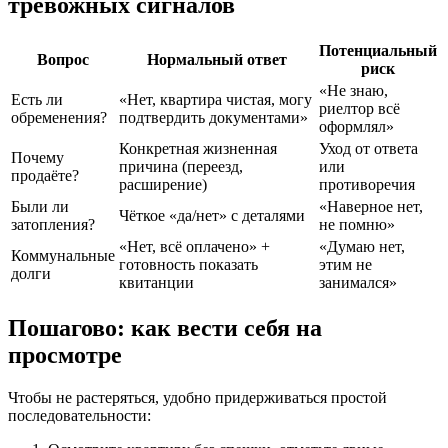
тревожных сигналов
Потенциальный
Вопрос
Нормальный ответ
риск
«Не знаю,
Есть ли
«Нет, квартира чистая, могу
риелтор всё
обременения?
подтвердить документами»
оформлял»
Конкретная жизненная
Уход от ответа
Почему
причина (переезд,
или
продаёте?
расширение)
противоречия
Были ли
«Наверное нет,
Чёткое «да/нет» с деталями
затопления?
не помню»
«Нет, всё оплачено» +
«Думаю нет,
Коммунальные
готовность показать
этим не
долги
квитанции
занимался»
Пошагово: как вести себя на
просмотре
Чтобы не растеряться, удобно придерживаться простой
последовательности: