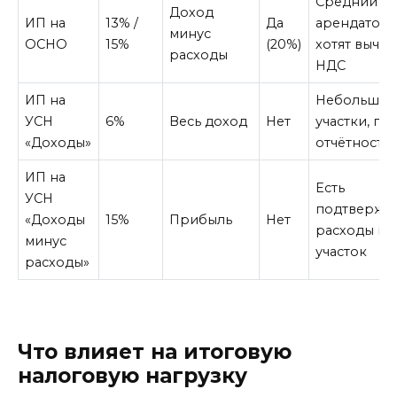
Средний би
Доход
ИП на
13% /
Да
арендатор
минус
ОСНО
15%
(20%)
хотят вычет
расходы
НДС
ИП на
Небольшие
УСН
6%
Весь доход
Нет
участки, пр
«Доходы»
отчётность
ИП на
Есть
УСН
подтвержд
«Доходы
15%
Прибыль
Нет
расходы на
минус
участок
расходы»
Что влияет на итоговую
налоговую нагрузку