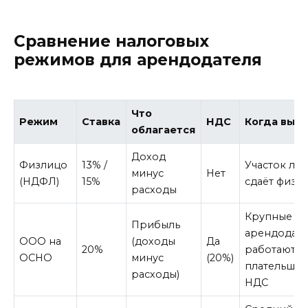
Сравнение налоговых
режимов для арендодателя
Что
Режим
Ставка
НДС
Когда выг
облагается
Доход
Физлицо
13% /
Участок лич
минус
Нет
(НДФЛ)
15%
сдаёт физл
расходы
Крупные
Прибыль
арендодате
ООО на
(доходы
Да
20%
работают с
ОСНО
минус
(20%)
плательщи
расходы)
НДС