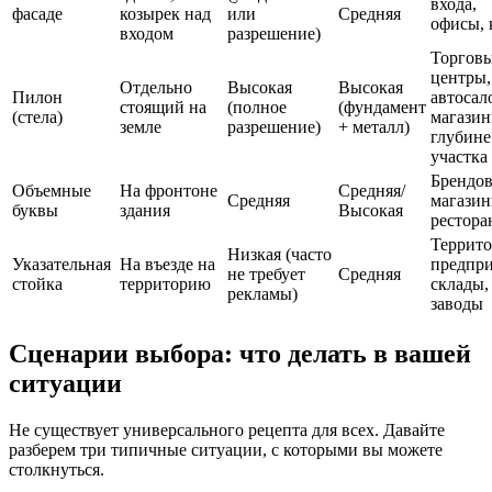
входа,
фасаде
козырек над
или
Средняя
офисы, 
входом
разрешение)
Торгов
центры,
Отдельно
Высокая
Высокая
Пилон
автосал
стоящий на
(полное
(фундамент
(стела)
магазин
земле
разрешение)
+ металл)
глубине
участка
Брендо
Объемные
На фронтоне
Средняя/
Средняя
магазин
буквы
здания
Высокая
рестора
Террит
Низкая (часто
Указательная
На въезде на
предпри
не требует
Средняя
стойка
территорию
склады,
рекламы)
заводы
Сценарии выбора: что делать в вашей
ситуации
Не существует универсального рецепта для всех. Давайте
разберем три типичные ситуации, с которыми вы можете
столкнуться.