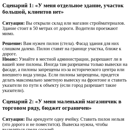
Сценарий 1: «У меня отдельное здание, участок
большой, клиентов нет»
Ситуация:
Вы открыли склад или магазин стройматериалов.
Здание стоит в 50 метрах от дороги. Водители проезжают
мимо.
Решение:
Вам нужен пилон (стела). Фасад здания для них
слишком далеко. Пилон ставят на границе участка, ближе к
дороге.
Нюанс:
Узнайте в местной администрации, разрешают ли в
вашей зоне пилоны. Иногда там разрешены только вывески на
фасаде, а пилоны запрещены из-за исторического центра или
внешнего вида улицы. Если пилоны запрещены, придется
делать максимально заметную вывеску на фронтоне и ставить
указатели по пути к объекту (если город разрешает такие
указатели).
Сценарий 2: «У меня маленький магазинчик в
торговом ряду, бюджет ограничен»
Ситуация:
Вы арендуете одну ячейку. Ставить пилон нельзя
(это дорого и не поместится). Вывеска нужна, чтобы
выделяться среди соседей.