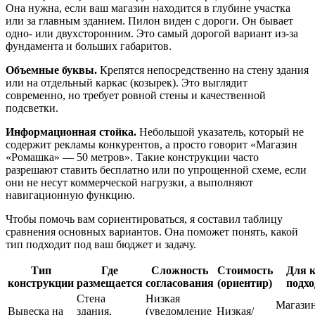
Она нужна, если ваш магазин находится в глубине участка
или за главным зданием. Пилон виден с дороги. Он бывает
одно- или двухсторонним. Это самый дорогой вариант из-за
фундамента и больших габаритов.
Объемные буквы.
Крепятся непосредственно на стену здания
или на отдельный каркас (козырек). Это выглядит
современно, но требует ровной стены и качественной
подсветки.
Информационная стойка.
Небольшой указатель, который не
содержит рекламы конкурентов, а просто говорит «Магазин
«Ромашка» — 50 метров». Такие конструкции часто
разрешают ставить бесплатно или по упрощенной схеме, если
они не несут коммерческой нагрузки, а выполняют
навигационную функцию.
Чтобы помочь вам сориентироваться, я составил таблицу
сравнения основных вариантов. Она поможет понять, какой
тип подходит под ваш бюджет и задачу.
Тип
Где
Сложность
Стоимость
Для к
конструкции
размещается
согласования
(ориентир)
подхо
Стена
Низкая
Магази
Вывеска на
здания,
(уведомление
Низкая/