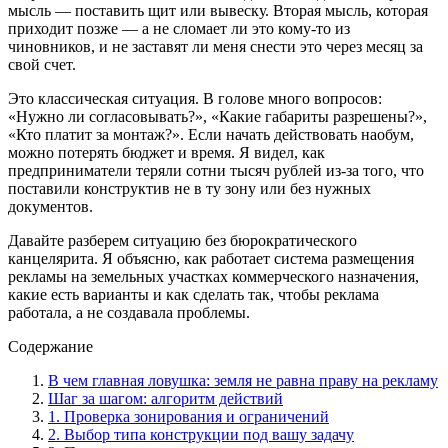
мысль — поставить щит или вывеску. Вторая мысль, которая
приходит позже — а не сломает ли это кому-то из
чиновников, и не заставят ли меня снести это через месяц за
свой счет.
Это классическая ситуация. В голове много вопросов:
«Нужно ли согласовывать?», «Какие габариты разрешены?»,
«Кто платит за монтаж?». Если начать действовать наобум,
можно потерять бюджет и время. Я видел, как
предприниматели теряли сотни тысяч рублей из-за того, что
поставили конструктив не в ту зону или без нужных
документов.
Давайте разберем ситуацию без бюрократического
канцелярита. Я объясню, как работает система размещения
рекламы на земельных участках коммерческого назначения,
какие есть варианты и как сделать так, чтобы реклама
работала, а не создавала проблемы.
Содержание
В чем главная ловушка: земля не равна праву на рекламу
Шаг за шагом: алгоритм действий
1. Проверка зонирования и ограничений
2. Выбор типа конструкции под вашу задачу