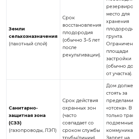
резервирова
место для
Срок
хранения
восстановления
Земли
плодородно
плодородия
сельхозназначения
грунта.
(обычно 3–5 лет
(пахотный слой)
Ограничение
после
площади
рекультивации).
застройки
(обычно до 
от участка).
Дом должен
стоять за
Срок действия
пределами
Санитарно-
охранных зон
«отсека». В з
защитная зона
(часто
только транш
(СЗЗ)
совпадает со
подземные
(газопроводы, ЛЭП)
сроком службы
коммуникаци
трубы/линии).
Запрет на