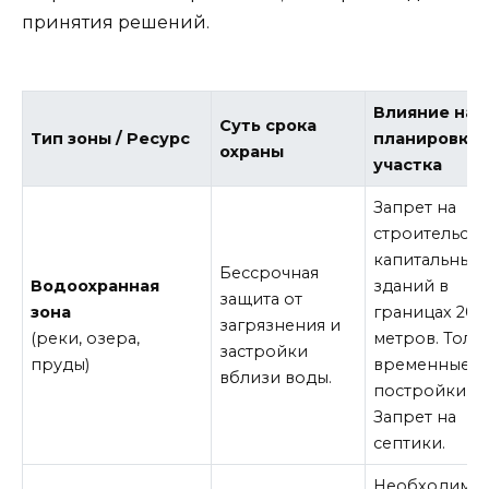
принятия решений.
Влияние на
Суть срока
Тип зоны / Ресурс
планировку
охраны
участка
Запрет на
строительств
капитальных
Бессрочная
Водоохранная
зданий в
защита от
зона
границах 20–
загрязнения и
(реки, озера,
метров. Толь
застройки
пруды)
временные
вблизи воды.
постройки.
Запрет на
септики.
Необходимос