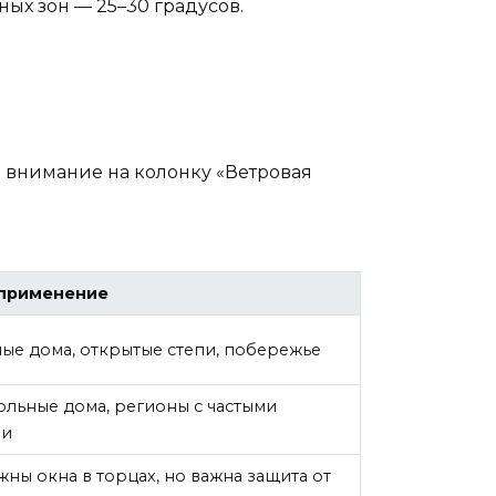
ных зон — 25–30 градусов.
е внимание на колонку «Ветровая
применение
ые дома, открытые степи, побережье
льные дома, регионы с частыми
ми
жны окна в торцах, но важна защита от