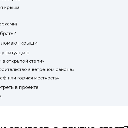
ая крыша
ворками)
ыбрать?
е ломают крыши
шу ситуацию
и в открытой степи»
роительство в ветреном районе»
еф или горная местность»
отреть в проекте
й