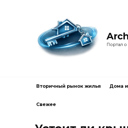
Перейти
к
содержанию
Arch
Портал о
Вторичный рынок жилья
Дома и
Свежее