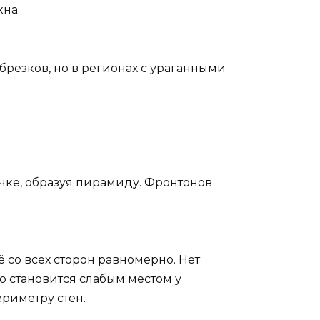
кна.
брезков, но в регионах с ураганными
очке, образуя пирамиду. Фронтонов
 со всех сторон равномерно. Нет
сто становится слабым местом у
риметру стен.