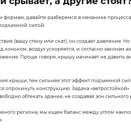
 срывает, а другие стоят
 формам, давайте разберемся в механике процесса.
подъемной силой.
ствие (вашу стену или скат), он создает давление. Н
д коньком, воздух ускоряется, и согласно законам 
ежение. Проще говоря, крышу начинает не давить вн
рия крыши, тем сильнее этот эффект подъемной сил
ается опрокинуть конструкцию. Задача «ветростойк
вободно обтекать здание, не создавая зон сильного
еного региона, мы ищем баланс между углом наклона
.