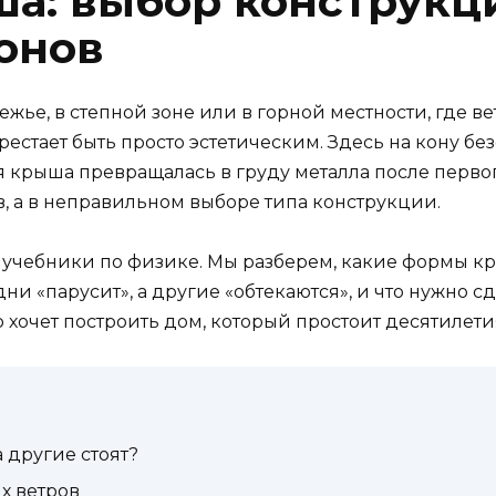
ша: выбор конструкц
онов
жье, в степной зоне или в горной местности, где вет
рестает быть просто эстетическим. Здесь на кону бе
я крыша превращалась в груду металла после перво
в, а в неправильном выборе типа конструкции.
ть учебники по физике. Мы разберем, какие формы к
ни «парусит», а другие «обтекаются», и что нужно сд
о хочет построить дом, который простоит десятилети
 другие стоят?
х ветров