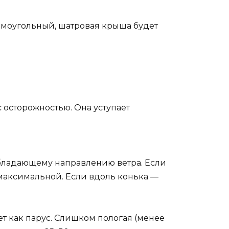
ямоугольный, шатровая крыша будет
 осторожностью. Она уступает
бладающему направлению ветра. Если
 максимальной. Если вдоль конька —
ет как парус. Слишком пологая (менее