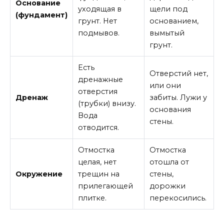
Основание
уходящая в
щели под
(фундамент)
грунт. Нет
основанием,
подмывов.
вымытый
грунт.
Есть
Отверстий нет,
дренажные
или они
отверстия
Дренаж
забиты. Лужи у
(трубки) внизу.
основания
Вода
стены.
отводится.
Отмостка
Отмостка
целая, нет
отошла от
Окружение
трещин на
стены,
прилегающей
дорожки
плитке.
перекосились.