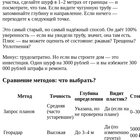
участка, сделайте шурф в 1–2 метрах от границы — и
посмотрите, что там. Если видите чугунную трубу —
запоминайте глубину и направление. Если ничего —
переходите к следующей точке.
Это самый старый, но самый надёжный способ. Он даёт 100%
уверенность — если вы увидели трубу, значит, она там есть.
Плюс — вы можете оценить её состояние: ржавая? Трещины?
Уплотнения?
Минус: трудозатратно. Но если вы строите дом — это
инвестиция. Один шурф на 3000 рублей — и вы избежите 300
000 рублей штрафа и ремонта.
Сравнение методов: что выбрать?
Глубина
Видит
Метод
Точность
Сто
определения
пластик?
Средняя
Указана, но
Да (если на
Запрос планов
(часто
0–30
не проверена
плане)
устаревшие)
Да (по
5000
Георадар
Высокая
До 3–4 м
изменению
000 
грунта)