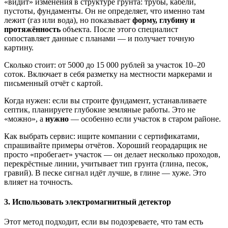
«видит» изменения в структуре грунта: трубы, кабели,
пустоты, фундаменты. Он не определяет, что именно там
лежит (газ или вода), но показывает
форму, глубину и
протяжённость
объекта. После этого специалист
сопоставляет данные с планами — и получает точную
картину.
Сколько стоит: от 5000 до 15 000 рублей за участок 10–20
соток. Включает в себя разметку на местности маркерами и
письменный отчёт с картой.
Когда нужен: если вы строите фундамент, устанавливаете
септик, планируете глубокие земляные работы. Это не
«можно», а
нужно
— особенно если участок в старом районе.
Как выбрать сервис: ищите компании с сертификатами,
спрашивайте примеры отчётов. Хороший георадарщик не
просто «пробегает» участок — он делает несколько проходов,
перекрёстные линии, учитывает тип грунта (глина, песок,
гравий). В песке сигнал идёт лучше, в глине — хуже. Это
влияет на точность.
3. Использовать электромагнитный детектор
Этот метод подходит, если вы подозреваете, что там есть