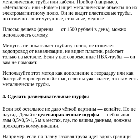
металлические трубы или кабели. Прибор (например,
«Металлокс» или «Pulser») ищет металлические объекты по их
электромагнитному полю. Он не видит пластиковые трубы,
но отлично ловит чугунные, стальные, медные.
Плюсы: дешево (аренда — от 1500 рублей в день), можно
использовать самому.
Минусы: не показывает глубину точно, не отличает
водопровод от канализации, не видит пластик, работает
только на металле. Если у вас современные ПВХ-трубы — он
вам не поможет.
Используйте этот метод как дополнение к георадару или как
быстрый «проверочный» шаг, если вы уже знаете, что там есть
металлические трубы.
4. Сделать разведывательные шурфы
Если всё остальное не дало чёткой картины — копайте. Но не
наугад. Делайте
целенаправленные шурфы
— небольшие
ямы 0,5×0,5×1,5 м в местах, где, по вашим данным, должны
проходить коммуникации.
Например: если по плану газовая труба идёт вдоль границы