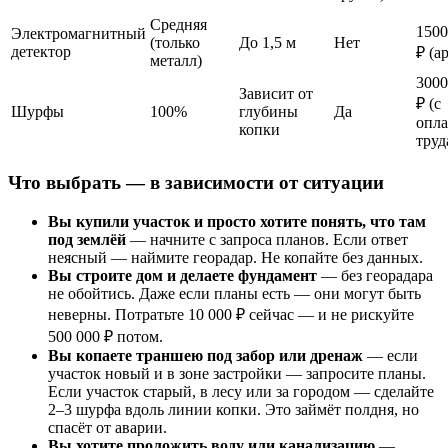
Средняя
1500
Электромагнитный
(только
До 1,5 м
Нет
детектор
₽ (а
металл)
3000
Зависит от
₽ (с
Шурфы
100%
глубины
Да
опла
копки
труд
Что выбрать — в зависимости от ситуации
Вы купили участок и просто хотите понять, что там
под землёй
— начните с запроса планов. Если ответ
неясный — наймите георадар. Не копайте без данных.
Вы строите дом и делаете фундамент
— без георадара
не обойтись. Даже если планы есть — они могут быть
неверны. Потратьте 10 000 ₽ сейчас — и не рискуйте
500 000 ₽ потом.
Вы копаете траншею под забор или дренаж
— если
участок новый и в зоне застройки — запросите планы.
Если участок старый, в лесу или за городом — сделайте
2–3 шурфа вдоль линии копки. Это займёт полдня, но
спасёт от аварии.
Вы хотите проложить воду или канализацию
—