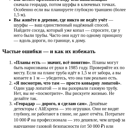
сначала георадар, потом шурфы в ключевых точках.
Особенно если вы планируете глубокую траншею (более
1,5 м).
Вы живёте в деревне, где никто не ведёт учёт
—
шурфы — ваш единственный надёжный способ.
Найдите соседа, который уже копал — спросите, где у
него были трубы. Часто они идут по одному принципу
— вдоль дороги, по границе, к дому.
Частые ошибки — и как их избежать
«Планы есть — значит, всё понятно»
. Планы могут
быть нарисованы от руки в 1985 году. Проверяйте их по
месту. Если на плане труба идёт в 1,5 м от забора, а вы
копаете в 1 м — убедитесь, что она там реально есть.
«Я посмотрю, что там — просто ковырну лопатой»
.
Один удар лопатой — и вы разорвали газовую трубу.
Нет, вы не «посмотрите». Вы рискуете жизнью. Не
делайте так.
«Георадар — дорого, я сделаю сам»
. Дешёвые
детекторы с AliExpress — это игрушки. Они не видят
глубину, не работают в глине, не дают отчёта. Потратьте
10 000 ₽ на профессионала — это дешевле, чем штраф за
нарушение газовой безопасности (от 50 000 ₽) или