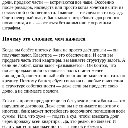
доли, продают части — встречаются всё чаще. Особенно
после разводов, наследств или просто когда хочется выйти из
совместной собственности. Главное — не сделать это наугад.
Один неверный шаг, и банк может потребовать досрочного
погашения, а вы — остаться без жилья или с огромным
штрафом.
Почему это сложнее, чем кажется
Когда вы берёте ипотеку, банк не просто даёт деньги — он
получает залог. Квартира — это обеспечение. И если вы
продаете часть этой квартиры, вы меняете структуру залога. А
банк не любит, когда залог «размывается». Он боится, что
после продажи доли оставшаяся часть станет менее
ликвидной, или что новый собственник не захочет платить по
кредиту. Поэтому банк требует согласия на любые изменения
в структуре собственности — даже если вы продаете свою
долю, а не снимаете с залога.
Если вы просто продадите долю без уведомления банка — это
нарушение договора. Даже если вы не снимаете квартиру с
ипотеки, банк может потребовать досрочного погашения всей
суммы. Или, что хуже — подать в суд, чтобы взыскать долг
через продажу всей квартиры. Да, это редко, но бывает. И
если у вас есть задолженность — шансов избежать