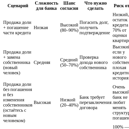
Сложность
Шанс
Что нужно
Сценарий
Риск о
для банка
согласия
сделать
Низкий,
остаток
Продажа доли
Погасить долг,
Высокий
кредита
+ погашение
Низкая
получить
(80–90%)
70% от
части кредита
подтверждение
оценки
кварти
Высоки
Продажа доли
если у
+ замена
Проверка
нового
Средний
собственника
Средняя
дохода нового
собстве
(50–70%)
(новый
собственника
плохая
человек)
кредитн
история
Продажа доли
Очень
без погашения
высоки
и без
Банк требует
банк не
изменения
Низкий
Высокая
перезаключения
любит
собственников
(20–40%)
договора
менять
(остаётесь с
структу
новым
погаше
человеком)
100% —