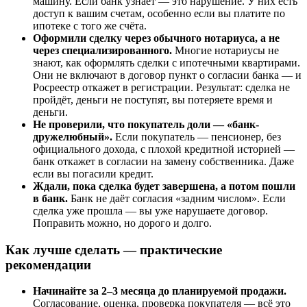
машину. Если банк узнает — это нарушение. У них есть
доступ к вашим счетам, особенно если вы платите по
ипотеке с того же счёта.
Оформили сделку через обычного нотариуса, а не
через специализированного.
Многие нотариусы не
знают, как оформлять сделки с ипотечными квартирами.
Они не включают в договор пункт о согласии банка — и
Росреестр откажет в регистрации. Результат: сделка не
пройдёт, деньги не поступят, вы потеряете время и
деньги.
Не проверили, что покупатель доли — «банк-
дружелюбный».
Если покупатель — пенсионер, без
официального дохода, с плохой кредитной историей —
банк откажет в согласии на замену собственника. Даже
если вы погасили кредит.
Ждали, пока сделка будет завершена, а потом пошли
в банк.
Банк не даёт согласия «задним числом». Если
сделка уже прошла — вы уже нарушаете договор.
Поправить можно, но дорого и долго.
Как лучше сделать — практические
рекомендации
Начинайте за 2–3 месяца до планируемой продажи.
Согласование, оценка, проверка покупателя — всё это